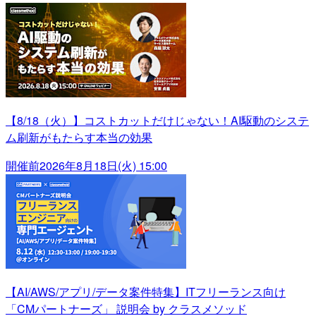
【8/18（火）】コストカットだけじゃない！AI駆動のシステ
ム刷新がもたらす本当の効果
開催前
2026年8月18日(火) 15:00
【AI/AWS/アプリ/データ案件特集】ITフリーランス向け
「CMパートナーズ」 説明会 by クラスメソッド