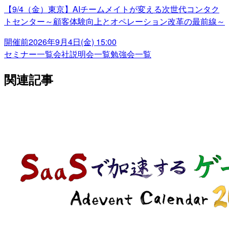
【9/4（金）東京】AIチームメイトが変える次世代コンタク
トセンター～顧客体験向上とオペレーション改革の最前線～
開催前
2026年9月4日(金) 15:00
セミナー一覧
会社説明会一覧
勉強会一覧
関連記事