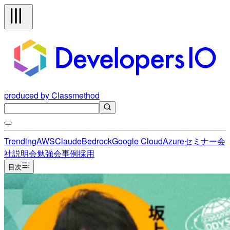
produced by Classmethod
Trending
AWS
Claude
Bedrock
Google Cloud
Azure
セミナー
会
社説明会
勉強会
事例
採用
目次