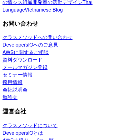
の情シス
組織開発室の活動
デザイン
Thai
Language
Vietnamese Blog
お問い合わせ
クラスメソッドへの問い合わせ
DevelopersIOへのご意見
AWSに関するご相談
資料ダウンロード
メールマガジン登録
セミナー情報
採用情報
会社説明会
勉強会
運営会社
クラスメソッドについて
DevelopersIOとは