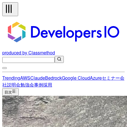
produced by Classmethod
Trending
AWS
Claude
Bedrock
Google Cloud
Azure
セミナー
会
社説明会
勉強会
事例
採用
目次