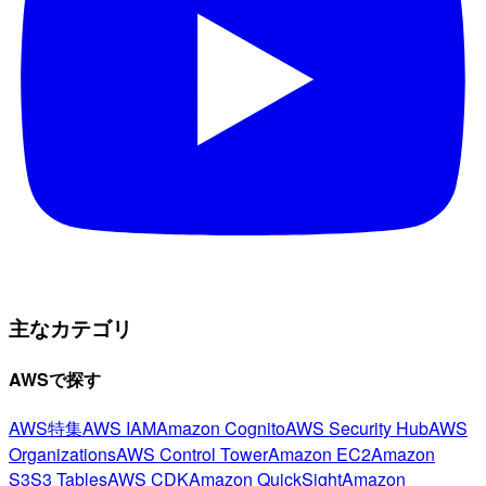
主なカテゴリ
AWSで探す
AWS特集
AWS IAM
Amazon Cognito
AWS Security Hub
AWS
Organizations
AWS Control Tower
Amazon EC2
Amazon
S3
S3 Tables
AWS CDK
Amazon QuickSight
Amazon