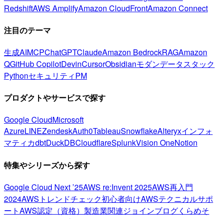
Redshift
AWS Amplify
Amazon CloudFront
Amazon Connect
注目のテーマ
生成AI
MCP
ChatGPT
Claude
Amazon Bedrock
RAG
Amazon
Q
GitHub Copilot
Devin
Cursor
Obsidian
モダンデータスタック
Python
セキュリティ
PM
プロダクトやサービスで探す
Google Cloud
Microsoft
Azure
LINE
Zendesk
Auth0
Tableau
Snowflake
Alteryx
インフォ
マティカ
dbt
DuckDB
Cloudflare
Splunk
Vision One
Notion
特集やシリーズから探す
Google Cloud Next ’25
AWS re:Invent 2025
AWS再入門
2024
AWSトレンドチェック
初心者向け
AWSテクニカルサポ
ート
AWS認定（資格）
製造業関連
ジョインブログ
くらめそ