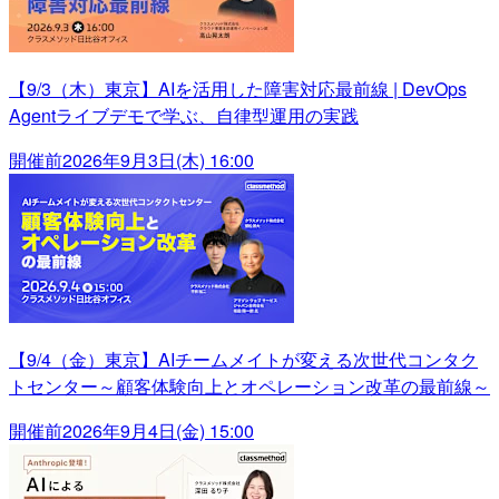
【9/3（木）東京】AIを活用した障害対応最前線 | DevOps
Agentライブデモで学ぶ、自律型運用の実践
開催前
2026年9月3日(木) 16:00
【9/4（金）東京】AIチームメイトが変える次世代コンタク
トセンター～顧客体験向上とオペレーション改革の最前線～
開催前
2026年9月4日(金) 15:00