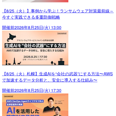
【8/25（火）】事例から学ぶ！ランサムウェア対策最前線～
今すぐ実践できる多重防御戦略
開催前
2026年8月25日(火) 13:00
【8/25（火）札幌】生成AIを“会社の武器”にする方法〜AWS
で加速するデータ分析と、安全に導入する仕組み〜
開催前
2026年8月25日(火) 17:30