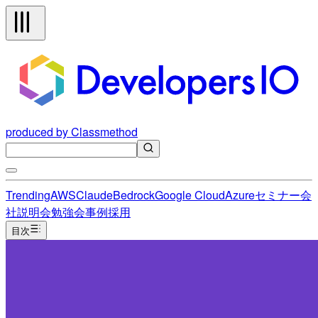
produced by Classmethod
Trending
AWS
Claude
Bedrock
Google Cloud
Azure
セミナー
会
社説明会
勉強会
事例
採用
目次