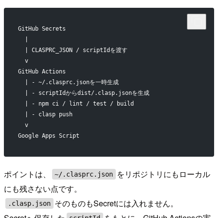
GitHub Secrets
  |
  | CLASPRC_JSON / scriptIdを渡す
  v
GitHub Actions
  | - ~/.clasprc.jsonを一時生成
  | - scriptIdからdist/.clasp.jsonを生成
  | - npm ci / lint / test / build
  | - clasp push
  v
Google Apps Script
ポイントは、
をリポジトリにもローカル
~/.clasprc.json
にも残さない点です。
そのものもSecretには入れません。
.clasp.json
Secretへ保存した
をもとに、GitHub Actionsの実