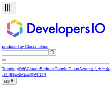
produced by Classmethod
Trending
AWS
Claude
Bedrock
Google Cloud
Azure
セミナー
会
社説明会
勉強会
事例
採用
目次