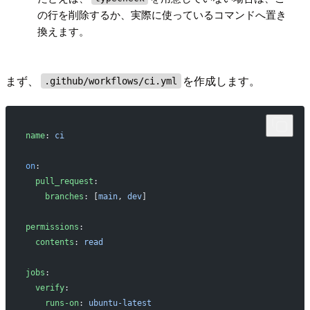
の行を削除するか、実際に使っているコマンドへ置き
換えます。
まず、
を作成します。
.github/workflows/ci.yml
name
: 
ci
on
:
  pull_request
:
    branches
: [
main
, 
dev
]
permissions
:
  contents
: 
read
jobs
:
  verify
:
    runs-on
: 
ubuntu-latest