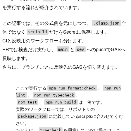
を実行する流れが紹介されています。
この記事では、その公式例を元にしつつ、
全
.clasp.json
体ではなく
だけをSecretに保存します。
scriptId
CIと反映用のワークフローも分けます。
PRでは検査だけ実行し、
と
へのpushでGASへ
main
dev
反映します。
さらに、ブランチごとに反映先のGASを切り替えます。
!
ここで実行する
、
npm run format:check
npm run
、
、
lint
npm run typecheck
、
は一例です。
npm test
npm run build
実際のワークフローでは、リポジトリの
に定義しているscriptsに合わせてくだ
package.json
さい。
たとえば、
を用意していない場合は、こ
typecheck