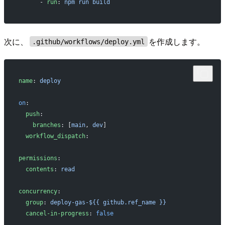
      - 
run
: 
npm run build
次に、
を作成します。
.github/workflows/deploy.yml
name
: 
deploy
on
:
  push
:
    branches
: [
main
, 
dev
]
  workflow_dispatch
:
permissions
:
  contents
: 
read
concurrency
:
  group
: 
deploy-gas-${{ github.ref_name }}
  cancel-in-progress
: 
false