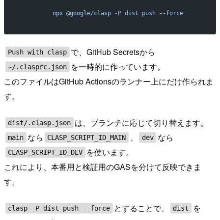
          npx @google/clasp -P dist push --force
で、GitHub Secretsから
Push with clasp
を一時的に作っています。
~/.clasprc.json
このファイルはGitHub Actionsのランナー上にだけ作られま
す。
は、ブランチに応じて切り替えます。
dist/.clasp.json
なら
、
なら
main
CLASP_SCRIPT_ID_MAIN
dev
を使います。
CLASP_SCRIPT_ID_DEV
これにより、本番用と検証用のGASを分けて反映できま
す。
とすることで、
を
clasp -P dist push --force
dist