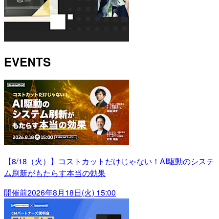
EVENTS
【8/18（火）】コストカットだけじゃない！AI駆動のシステ
ム刷新がもたらす本当の効果
開催前
2026年8月18日(火) 15:00