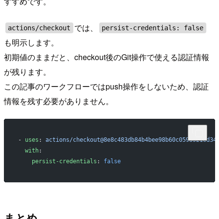
すすめです。
では、
actions/checkout
persist-credentials: false
も明示します。
初期値のままだと、checkout後のGit操作で使える認証情報
が残ります。
この記事のワークフローではpush操作をしないため、認証
情報を残す必要がありません。
- 
uses
: 
actions/checkout@8e8c483db84b4bee98b60c0593521ed34
  with
:
    persist-credentials
: 
false
まとめ