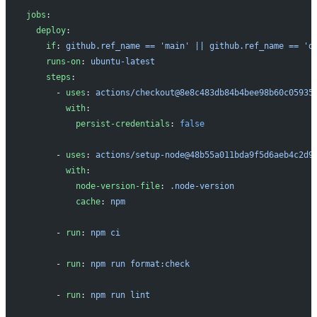
jobs
:
  deploy
:
    if
: 
github.ref_name == 'main' || github.ref_name == 'd
    runs-on
: 
ubuntu-latest
    steps
:
      - 
uses
: 
actions/checkout@8e8c483db84b4bee98b60c05935
        with
:
          persist-credentials
: 
false
      - 
uses
: 
actions/setup-node@48b55a011bda9f5d6aeb4c2d9
        with
:
          node-version-file
: 
.node-version
          cache
: 
npm
      - 
run
: 
npm ci
      - 
run
: 
npm run format:check
      - 
run
: 
npm run lint