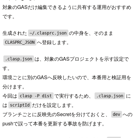
対象のGASだけ編集できるように共有する運用がおすすめ
です。
生成された
の中身を、そのまま
~/.clasprc.json
へ登録します。
CLASPRC_JSON
は、対象のGASプロジェクトを示す設定で
.clasp.json
す。
環境ごとに別のGASへ反映したいので、本番用と検証用を
分けます。
今回は
で実行するため、
に
clasp -P dist
.clasp.json
は
だけを設定します。
scriptId
ブランチごとに反映先のSecretを分けておくと、
への
dev
pushで誤って本番を更新する事故を防げます。