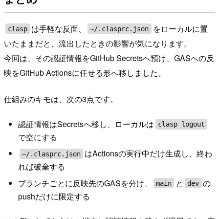
は手軽な反面、
をローカルに置
clasp
~/.clasprc.json
いたままだと、流出したときの影響が気になります。
今回は、その認証情報をGitHub Secretsへ預け、GASへの反
映をGitHub Actionsに任せる形へ移しました。
仕組みのキモは、次の3点です。
認証情報はSecretsへ移し、ローカルは
clasp logout
で空にする
はActionsの実行中だけ生成し、終わ
~/.clasprc.json
れば破棄する
ブランチごとに反映先のGASを分け、
と
の
main
dev
pushだけに限定する