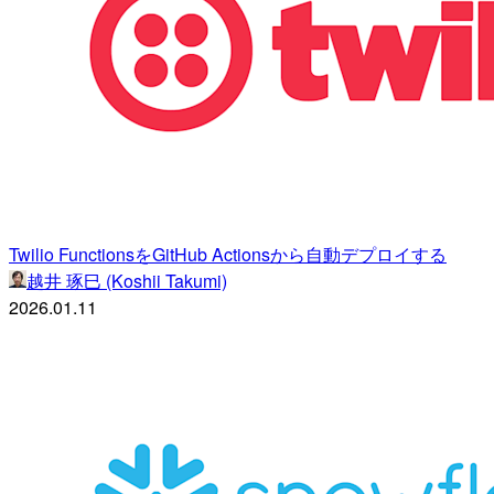
Twilio FunctionsをGitHub Actionsから自動デプロイする
越井 琢巳 (Koshii Takumi)
2026.01.11