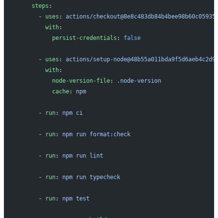
    steps
:
      - 
uses
: 
actions/checkout@8e8c483db84b4bee98b60c05935
        with
:
          persist-credentials
: 
false
      - 
uses
: 
actions/setup-node@48b55a011bda9f5d6aeb4c2d9
        with
:
          node-version-file
: 
.node-version
          cache
: 
npm
      - 
run
: 
npm ci
      - 
run
: 
npm run format:check
      - 
run
: 
npm run lint
      - 
run
: 
npm run typecheck
      - 
run
: 
npm test