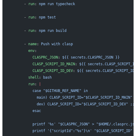
      - 
run
: 
npm run typecheck
      - 
run
: 
npm test
      - 
run
: 
npm run build
      - 
name
: 
Push with clasp
        env
:
          CLASPRC_JSON
: 
${{ secrets.CLASPRC_JSON }}
          CLASP_SCRIPT_ID_MAIN
: 
${{ secrets.CLASP_SCRIPT_I
          CLASP_SCRIPT_ID_DEV
: 
${{ secrets.CLASP_SCRIPT_ID
        shell
: 
bash
        run
: 
|
          case "$GITHUB_REF_NAME" in
            main) CLASP_SCRIPT_ID="$CLASP_SCRIPT_ID_MAIN" 
            dev) CLASP_SCRIPT_ID="$CLASP_SCRIPT_ID_DEV" ;;
          esac
          printf '%s' "$CLASPRC_JSON" > "$HOME/.clasprc.js
          printf '{"scriptId":"%s"}\n' "$CLASP_SCRIPT_ID" 