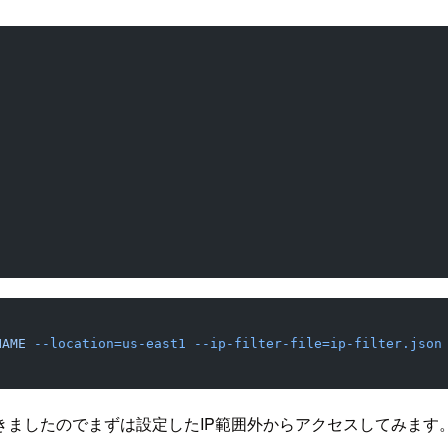
NAME
 --location=us-east1
 --ip-filter-file=ip-filter.json
成できましたのでまずは設定したIP範囲外からアクセスしてみます