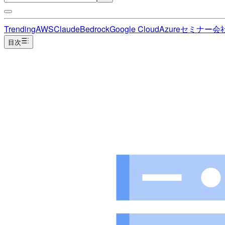
Trending
AWS
Claude
Bedrock
Google Cloud
Azure
セミナー
会
目次