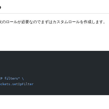
る
には次のロールが必要なのでまずはカスタムロールを作成します。
IP filters"
 \
uckets.setIpFilter