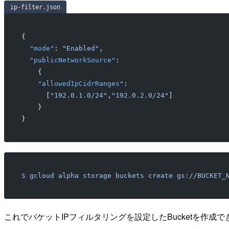
ip-filter.json
{
  "mode"
: 
"Enabled"
,
  "publicNetworkSource"
:
    {
    "allowedIpCidrRanges"
:
      [
"192.0.1.0/24"
,
"192.0.2.0/24"
]
    }
}
$
 gcloud
 alpha
 storage
 buckets
 create
 gs://BUCKET_
これでバケットIPフィルタリングを設定したBucketを作