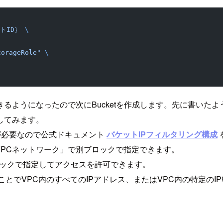
トID｝
 \
orageRole"
 \
きるようになったので次にBucketを作成します。先に書いたよう
してみます。
ルが必要なので公式ドキュメント
バケットIPフィルタリング構成
VPCネットワーク」で別ブロックで指定できます。
ブロックで指定してアクセスを許可できます。
ことでVPC内のすべてのIPアドレス、またはVPC内の特定の