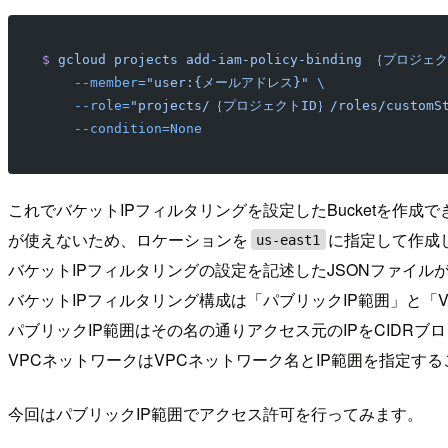
$
 gcloud
 projects
 add-iam-policy-binding
 ｛プロジェク
    --member=
"user:{メールアドレス}"
 \
    --role=
"projects/｛プロジェクトID｝/roles/customSt
    --condition=None
これでバケットIPフィルタリングを設定したBucketを作成で
が使えないため、ロケーションを
に指定して作成
us-east1
バケットIPフィルタリングの設定を記述したJSONファイ
バケットIPフィルタリング構成は「パブリックIP範囲」と「
パブリックIP範囲はその名の通りアクセス元のIPをCIDR
VPCネットワークはVPCネットワーク名とIP範囲を指定する
今回はパブリックIP範囲でアクセス許可を行ってみます。