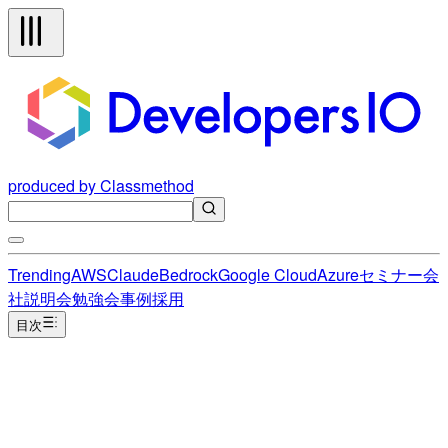
produced by Classmethod
Trending
AWS
Claude
Bedrock
Google Cloud
Azure
セミナー
会
社説明会
勉強会
事例
採用
目次