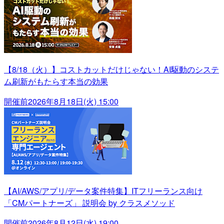
【8/18（火）】コストカットだけじゃない！AI駆動のシステ
ム刷新がもたらす本当の効果
開催前
2026年8月18日(火) 15:00
【AI/AWS/アプリ/データ案件特集】ITフリーランス向け
「CMパートナーズ」 説明会 by クラスメソッド
開催前
2026年8月12日(水) 19:00