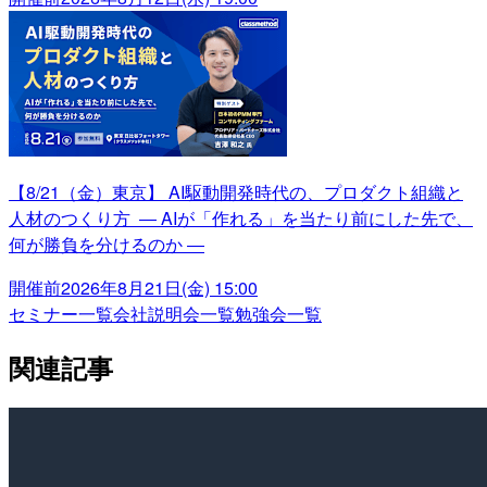
【8/21（金）東京】 AI駆動開発時代の、プロダクト組織と
人材のつくり方 ― AIが「作れる」を当たり前にした先で、
何が勝負を分けるのか ―
開催前
2026年8月21日(金) 15:00
セミナー一覧
会社説明会一覧
勉強会一覧
関連記事