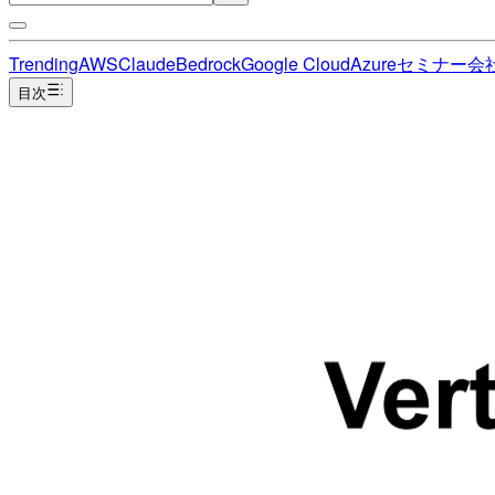
Trending
AWS
Claude
Bedrock
Google Cloud
Azure
セミナー
会
目次