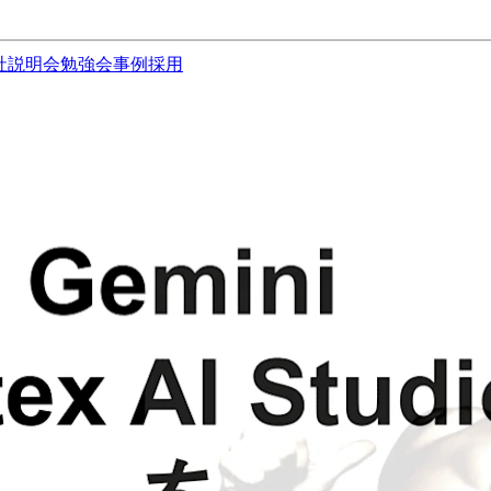
社説明会
勉強会
事例
採用