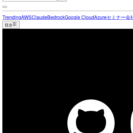
Trending
AWS
Claude
Bedrock
Google Cloud
Azure
セミナー
会
目次