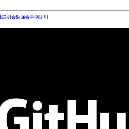
社説明会
勉強会
事例
採用