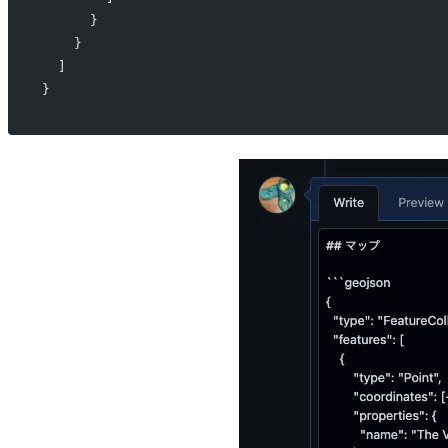
      }
    }
  ]
}