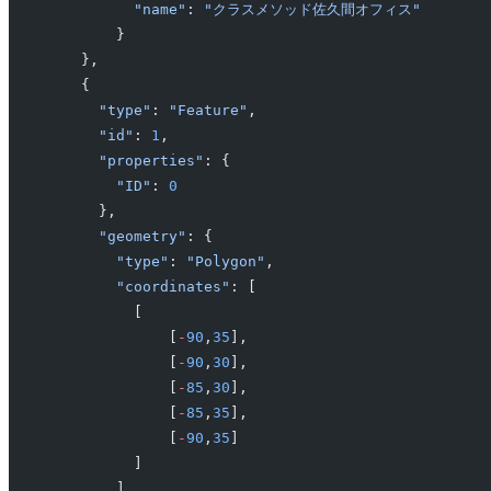
          "name"
: 
"クラスメソッド佐久間オフィス"
        }
    },
    {
      "type"
: 
"Feature"
,
      "id"
: 
1
,
      "properties"
: {
        "ID"
: 
0
      },
      "geometry"
: {
        "type"
: 
"Polygon"
,
        "coordinates"
: [
          [
              [
-
90
,
35
],
              [
-
90
,
30
],
              [
-
85
,
30
],
              [
-
85
,
35
],
              [
-
90
,
35
]
          ]
        ]