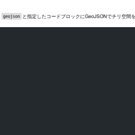
に
と指定したコードブロックにGeoJSONでチリ空間
geojson