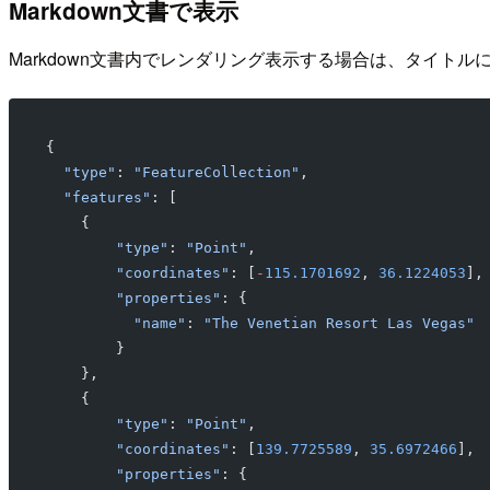
Markdown文書で表示
Markdown文書内でレンダリング表示する場合は、タイトル
{
  "type"
: 
"FeatureCollection"
,
  "features"
: [
    {
        "type"
: 
"Point"
, 
        "coordinates"
: [
-
115.1701692
, 
36.1224053
],
        "properties"
: {
          "name"
: 
"The Venetian Resort Las Vegas"
        }
    },
    {
        "type"
: 
"Point"
, 
        "coordinates"
: [
139.7725589
, 
35.6972466
],
        "properties"
: {