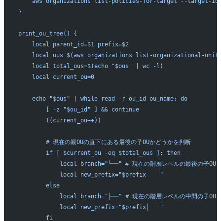
    aws organizations list-policies-for-target --target-id
}
print_ou_tree() {
    local parent_id=$1 prefix=$2
    local ous=$(aws organizations list-organizational-unit
    local total_ous=$(echo "$ous" | wc -l)
    local current_ou=0
    echo "$ous" | while read -r ou_id ou_name; do
        [ -z "$ou_id" ] && continue
        ((current_ou++))
        # 現在の親OUの直下にある最後の子OUかどうかを判断
        if [ $current_ou -eq $total_ous ]; then
            local branch="└──" # 現在の階層レベルの最後の子OU
            local new_prefix="$prefix    "
        else
            local branch="├──" # 現在の階層レベルの中間の子OU
            local new_prefix="$prefix│   "
        fi