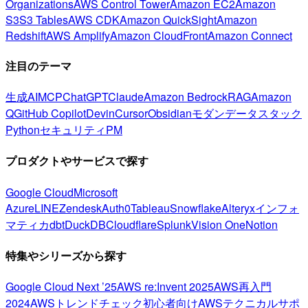
Organizations
AWS Control Tower
Amazon EC2
Amazon
S3
S3 Tables
AWS CDK
Amazon QuickSight
Amazon
Redshift
AWS Amplify
Amazon CloudFront
Amazon Connect
注目のテーマ
生成AI
MCP
ChatGPT
Claude
Amazon Bedrock
RAG
Amazon
Q
GitHub Copilot
Devin
Cursor
Obsidian
モダンデータスタック
Python
セキュリティ
PM
プロダクトやサービスで探す
Google Cloud
Microsoft
Azure
LINE
Zendesk
Auth0
Tableau
Snowflake
Alteryx
インフォ
マティカ
dbt
DuckDB
Cloudflare
Splunk
Vision One
Notion
特集やシリーズから探す
Google Cloud Next ’25
AWS re:Invent 2025
AWS再入門
2024
AWSトレンドチェック
初心者向け
AWSテクニカルサポ