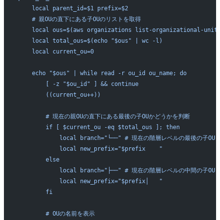
    local parent_id=$1 prefix=$2
    # 親OUの直下にある子OUのリストを取得
    local ous=$(aws organizations list-organizational-unit
    local total_ous=$(echo "$ous" | wc -l)
    local current_ou=0
    echo "$ous" | while read -r ou_id ou_name; do
        [ -z "$ou_id" ] && continue
        ((current_ou++))
        # 現在の親OUの直下にある最後の子OUかどうかを判断
        if [ $current_ou -eq $total_ous ]; then
            local branch="└──" # 現在の階層レベルの最後の子OU
            local new_prefix="$prefix    "
        else
            local branch="├──" # 現在の階層レベルの中間の子OU
            local new_prefix="$prefix│   "
        fi
        # OUの名前を表示