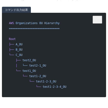
コマンド出力結果
AWS
 Organizations
 OU
 Hierarchy
==============================
Root
├──
 A_OU
├──
 B_OU
└──
 C_OU
    ├──
 test2_OU
    │
   └──
 test2-1_OU
    └──
 test1_OU
        └──
 test1-2_OU
            └──
 test1-2-3_OU
                └──
 test1-2-3-4_OU