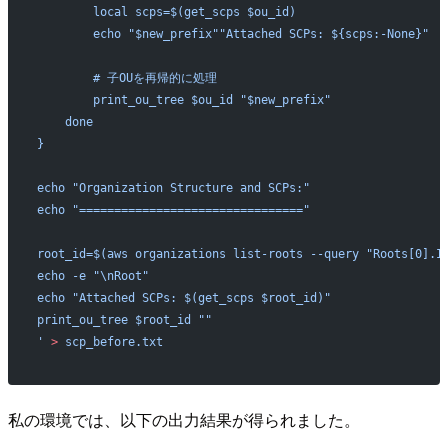
        local scps=$(get_scps $ou_id)
        echo "$new_prefix""Attached SCPs: ${scps:-None}"
        # 子OUを再帰的に処理
        print_ou_tree $ou_id "$new_prefix"
    done
}
echo "Organization Structure and SCPs:"
echo "================================"
root_id=$(aws organizations list-roots --query "Roots[0].I
echo -e "\nRoot"
echo "Attached SCPs: $(get_scps $root_id)"
print_ou_tree $root_id ""
'
 >
 scp_before.txt
私の環境では、以下の出力結果が得られました。