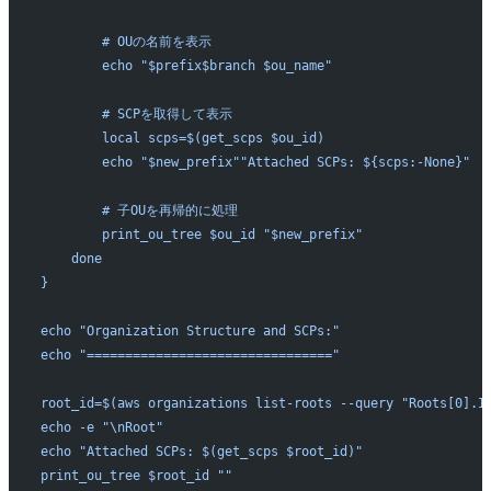
        # OUの名前を表示
        echo "$prefix$branch $ou_name"
        # SCPを取得して表示
        local scps=$(get_scps $ou_id)
        echo "$new_prefix""Attached SCPs: ${scps:-None}"
        # 子OUを再帰的に処理
        print_ou_tree $ou_id "$new_prefix"
    done
}
echo "Organization Structure and SCPs:"
echo "================================"
root_id=$(aws organizations list-roots --query "Roots[0].I
echo -e "\nRoot"
echo "Attached SCPs: $(get_scps $root_id)"
print_ou_tree $root_id ""