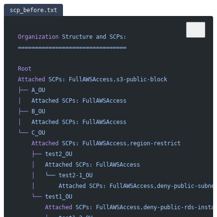
scp_before.txt
Organization
 Structure
 and
 SCPs:
================================
Root
Attached
 SCPs:
 FullAWSAccess,s3-public-block
├──
 A_OU
│
   Attached
 SCPs:
 FullAWSAccess
├──
 B_OU
│
   Attached
 SCPs:
 FullAWSAccess
└──
 C_OU
    Attached
 SCPs:
 FullAWSAccess,region-restrict
    ├──
 test2_OU
    │
   Attached
 SCPs:
 FullAWSAccess
    │
   └──
 test2-1_OU
    │
       Attached
 SCPs:
 FullAWSAccess,deny-public-subne
    └──
 test1_OU
        Attached
 SCPs:
 FullAWSAccess,deny-public-rds-insta