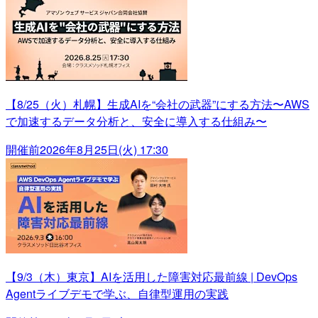
【8/25（火）札幌】生成AIを“会社の武器”にする方法〜AWS
で加速するデータ分析と、安全に導入する仕組み〜
開催前
2026年8月25日(火) 17:30
【9/3（木）東京】AIを活用した障害対応最前線 | DevOps
Agentライブデモで学ぶ、自律型運用の実践