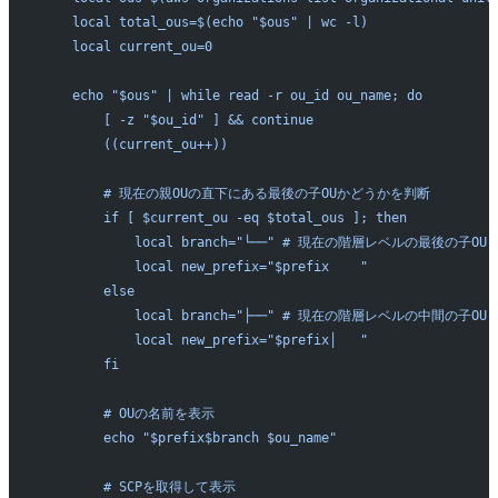
    local total_ous=$(echo "$ous" | wc -l)
    local current_ou=0
    echo "$ous" | while read -r ou_id ou_name; do
        [ -z "$ou_id" ] && continue
        ((current_ou++))
        # 現在の親OUの直下にある最後の子OUかどうかを判断
        if [ $current_ou -eq $total_ous ]; then
            local branch="└──" # 現在の階層レベルの最後の子OU
            local new_prefix="$prefix    "
        else
            local branch="├──" # 現在の階層レベルの中間の子OU
            local new_prefix="$prefix│   "
        fi
        # OUの名前を表示
        echo "$prefix$branch $ou_name"
        # SCPを取得して表示