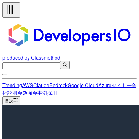
produced by Classmethod
Trending
AWS
Claude
Bedrock
Google Cloud
Azure
セミナー
会
社説明会
勉強会
事例
採用
目次