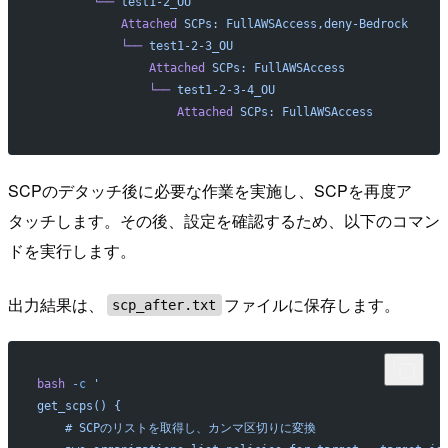
        └──
 test1-2_OU
            Attached
 SCPs:
 FullAWSAccess,deny-Bedrock
            └──
 test1-2-3_OU
                Attached
 SCPs:
 FullAWSAccess
                └──
 test1-2-3-4_OU
                    Attached
 SCPs:
 FullAWSAccess
SCPのデタッチ後に必要な作業を実施し、SCPを再度ア
タッチします。その後、設定を確認するため、以下のコマン
ドを実行します。
出力結果は、
ファイルに保存します。
scp_after.txt
bash
 -c
 '
get_scps() {
    # SCPのリストを取得し、カンマ区切りに変換