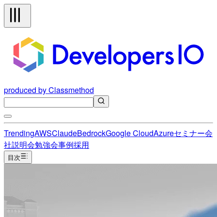
produced by Classmethod
Trending
AWS
Claude
Bedrock
Google Cloud
Azure
セミナー
会
社説明会
勉強会
事例
採用
目次