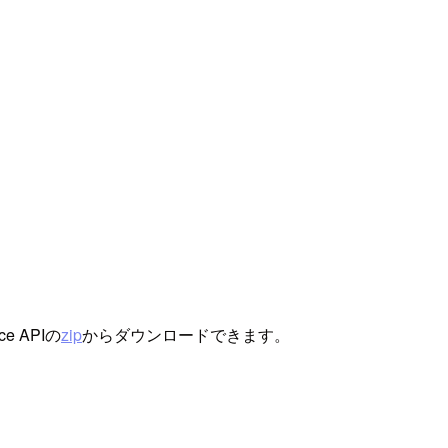
e APIの
zip
からダウンロードできます。