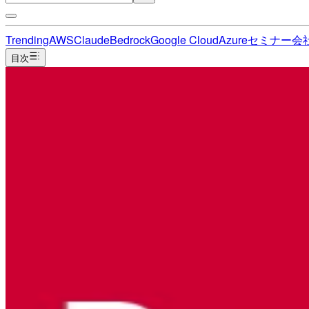
Trending
AWS
Claude
Bedrock
Google Cloud
Azure
セミナー
会
目次