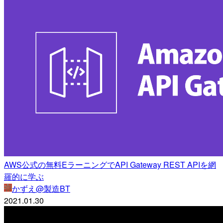
AWS公式の無料EラーニングでAPI Gateway REST APIを網
羅的に学ぶ
かずえ@製造BT
2021.01.30