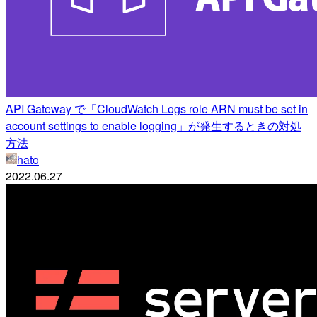
API Gateway で「CloudWatch Logs role ARN must be set in
account settings to enable logging」が発生するときの対処
方法
hato
2022.06.27