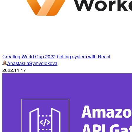
Creating World Cup 2022 betting system with React
AnastasiiaSymvolokova
2022.11.17