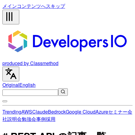
メインコンテンツへスキップ
produced by Classmethod
Original
English
Trending
AWS
Claude
Bedrock
Google Cloud
Azure
セミナー
会
社説明会
勉強会
事例
採用