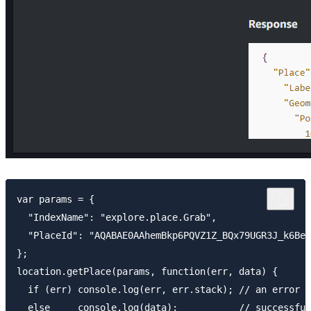
var params = {

  "IndexName": "explore.place.Grab",

  "PlaceId": "AQABAE0AAhemBkp6PQVZ1Z_BQx79UGR3J_k6BeA
};

location.getPlace(params, function(err, data) {

  if (err) console.log(err, err.stack); // an error o
  else     console.log(data);           // successful