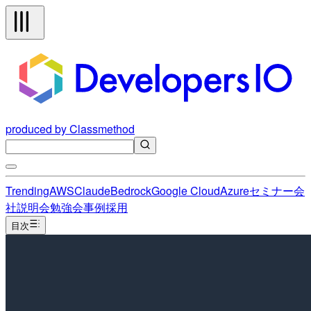
produced by Classmethod
Trending
AWS
Claude
Bedrock
Google Cloud
Azure
セミナー
会
社説明会
勉強会
事例
採用
目次