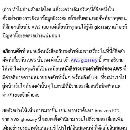
(อ่าว ทำไมอ่านคำแปลไทยแล้วงงกว่าเดิม จริงๆนี่ก็คือหนึ่งใน
ตัวอย่างของการยิ่งหาข้อมูลยิ่งงงค่ะ คล้ายกับตอนเจอศัพท์ยากๆตอน
ที่ศึกษาเกี่ยวกับ AWS เลย แต่เดี๋ยวถ้าทุกคนได้รู้จัก glossary แล้วละก็
ปัญหานี้จะลดลงอย่างแน่นอน!)
อภิธานศัพท์
หมายถึงหนังสืออธิบายศัพท์เฉพาะเรื่อง ในที่นี้ก็คือคำ
ศัพท์เกี่ยวกับ AWS นั่นเอง ดังนั้น เจ้า
AWS glossary
นี้ หากอธิบาย
ให้เข้าใจง่ายๆแล้วก็เป็นเหมือน
หนังสือรวบรวมคำศัพท์ของ AWS
ที่
มีคำอธิบายความหมายของศัพท์นั้นๆ พร้อมลิงก์ URL ที่จะนำเราไป
สู่หน้าเว็บไซต์ของคำนั้นๆ ในกรณีที่มีรายละเอียดหรือข้อกำหนด
ต่างๆเยอะอีกด้วยค่ะ
ยกตัวอย่างให้เห็นภาพมากขึ้น เช่น หากเราค้นหา Amazon EC2
จาก AWS glossary นี้ จะเจอทั้งคำนิยาม รวมไปถึงรายละเอียดเพิ่ม
เติมอย่างประเภทอินสแตนซ์ โปรไฟล์อินสแตนซ์ ที่จัดเก็บอินสแตน