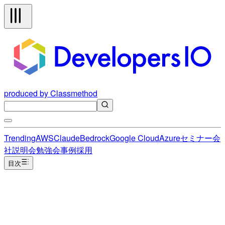
produced by Classmethod
Trending
AWS
Claude
Bedrock
Google Cloud
Azure
セミナー
会
社説明会
勉強会
事例
採用
目次