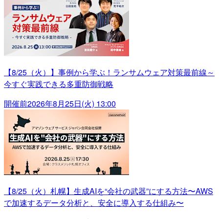
【8/25（火）】事例から学ぶ！ランサムウェア対策最前線～
今すぐ実践できる多重防御戦略
開催前
2026年8月25日(火) 13:00
【8/25（火）札幌】生成AIを“会社の武器”にする方法〜AWS
で加速するデータ分析と、安全に導入する仕組み〜