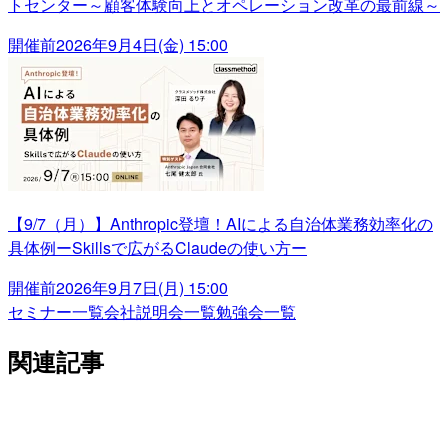
トセンター～顧客体験向上とオペレーション改革の最前線～
開催前
2026年9月4日(金) 15:00
【9/7（月）】Anthropic登壇！AIによる自治体業務効率化の
具体例ーSkillsで広がるClaudeの使い方ー
開催前
2026年9月7日(月) 15:00
セミナー一覧
会社説明会一覧
勉強会一覧
関連記事