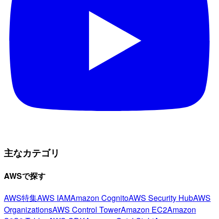
主なカテゴリ
AWSで探す
AWS特集
AWS IAM
Amazon Cognito
AWS Security Hub
AWS
Organizations
AWS Control Tower
Amazon EC2
Amazon