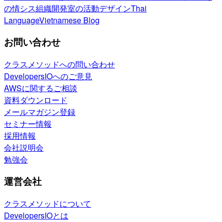
の情シス
組織開発室の活動
デザイン
Thai
Language
Vietnamese Blog
お問い合わせ
クラスメソッドへの問い合わせ
DevelopersIOへのご意見
AWSに関するご相談
資料ダウンロード
メールマガジン登録
セミナー情報
採用情報
会社説明会
勉強会
運営会社
クラスメソッドについて
DevelopersIOとは