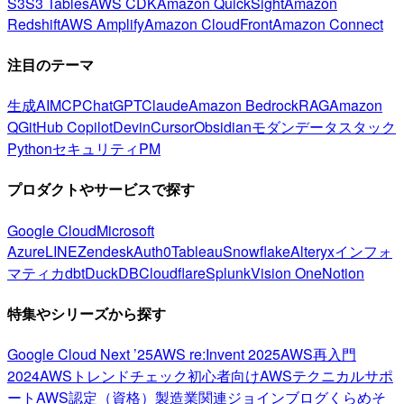
S3
S3 Tables
AWS CDK
Amazon QuickSight
Amazon
Redshift
AWS Amplify
Amazon CloudFront
Amazon Connect
注目のテーマ
生成AI
MCP
ChatGPT
Claude
Amazon Bedrock
RAG
Amazon
Q
GitHub Copilot
Devin
Cursor
Obsidian
モダンデータスタック
Python
セキュリティ
PM
プロダクトやサービスで探す
Google Cloud
Microsoft
Azure
LINE
Zendesk
Auth0
Tableau
Snowflake
Alteryx
インフォ
マティカ
dbt
DuckDB
Cloudflare
Splunk
Vision One
Notion
特集やシリーズから探す
Google Cloud Next ’25
AWS re:Invent 2025
AWS再入門
2024
AWSトレンドチェック
初心者向け
AWSテクニカルサポ
ート
AWS認定（資格）
製造業関連
ジョインブログ
くらめそ