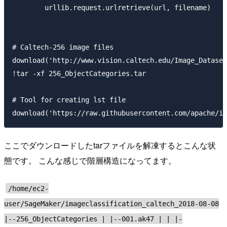
        urllib.request.urlretrieve(url, filename)

# Caltech-256 image files

download('http://www.vision.caltech.edu/Image_Dataset
!tar -xf 256_ObjectCategories.tar

# Tool for creating lst file

ここでダウンロードしたtarファイルを解凍するとこんな状
態です。 こんな感じで階層構造になってます。
/home/ec2-
user/SageMaker/imageclassification_caltech_2018-08-08
|--256_ObjectCategories | |--001.ak47 | | |-