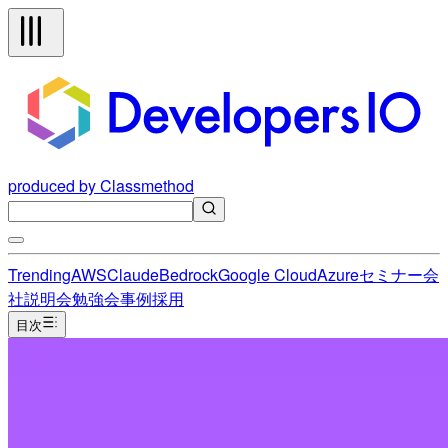
produced by Classmethod
Trending
AWS
Claude
Bedrock
Google Cloud
Azure
セミナー
会
社説明会
勉強会
事例
採用
目次