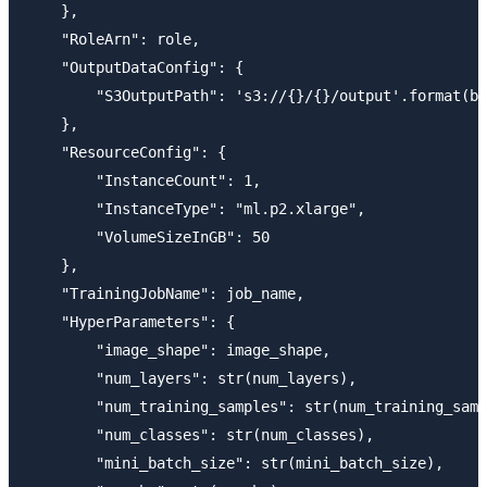
    },

    "RoleArn": role,

    "OutputDataConfig": {

        "S3OutputPath": 's3://{}/{}/output'.format(bu
    },

    "ResourceConfig": {

        "InstanceCount": 1,

        "InstanceType": "ml.p2.xlarge",

        "VolumeSizeInGB": 50

    },

    "TrainingJobName": job_name,

    "HyperParameters": {

        "image_shape": image_shape,

        "num_layers": str(num_layers),

        "num_training_samples": str(num_training_samp
        "num_classes": str(num_classes),

        "mini_batch_size": str(mini_batch_size),
