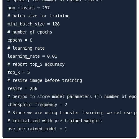
num_classes = 257

# batch size for training

mini_batch_size = 128

# number of epochs

epochs = 6

# learning rate

learning_rate = 0.01

# report top_5 accuracy

top_k = 5

# resize image before training

resize = 256

# period to store model parameters (in number of epoc
checkpoint_frequency = 2

# Since we are using transfer learning, we set use_pr
# initialized with pre-trained weights
