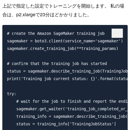
上記で指定した設定でトレーニングを開始します。 私の場
合は、p2.xlargeで23分ほどかかりました。
# create the Amazon SageMaker training job

sagemaker = boto3.client(service_name='sagemaker')

sagemaker.create_training_job(**training_params)

# confirm that the training job has started

status = sagemaker.describe_training_job(TrainingJobN
print('Training job current status: {}'.format(status
try:

    # wait for the job to finish and report the endin
    sagemaker.get_waiter('training_job_completed_or_s
    training_info = sagemaker.describe_training_job(T
    status = training_info['TrainingJobStatus']
