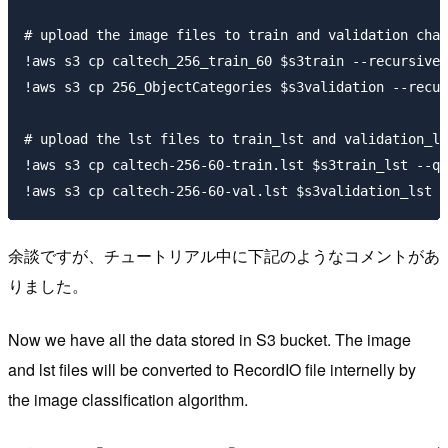
# upload the image files to train and validation chan
!aws s3 cp caltech_256_train_60 $s3train --recursive 
!aws s3 cp 256_ObjectCategories $s3validation --recur
# upload the lst files to train_lst and validation_ls
!aws s3 cp caltech-256-60-train.lst $s3train_lst --qu
余談ですが、チュートリアル中に下記のようなコメントがあ
りました。
Now we have all the data stored in S3 bucket. The image
and lst files will be converted to RecordIO file internelly by
the image classification algorithm.