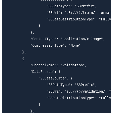
                    "S3DataType": "S3Prefix",

                    "S3Uri": 's3://{}/train/'.format(
                    "S3DataDistributionType": "FullyR
                }

            },

            "ContentType": "application/x-image",

            "CompressionType": "None"

        },

        {

            "ChannelName": "validation",

            "DataSource": {

                "S3DataSource": {

                    "S3DataType": "S3Prefix",

                    "S3Uri": 's3://{}/validation/'.fo
                    "S3DataDistributionType": "FullyR
                }

            },
