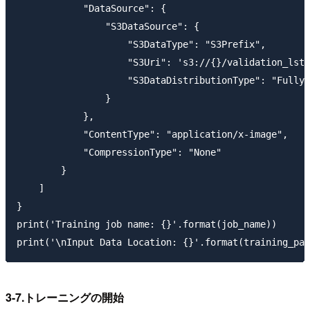
            "DataSource": {

                "S3DataSource": {

                    "S3DataType": "S3Prefix",

                    "S3Uri": 's3://{}/validation_lst/
                    "S3DataDistributionType": "FullyR
                }

            },

            "ContentType": "application/x-image",

            "CompressionType": "None"

        }

    ]

}

print('Training job name: {}'.format(job_name))

3-7.トレーニングの開始