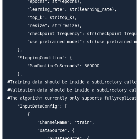
        "epochs": str(epochs),

        "learning_rate": str(learning_rate),

        "top_k": str(top_k),

        "resize": str(resize),

        "checkpoint_frequency": str(checkpoint_freque
        "use_pretrained_model": str(use_pretrained_mo
    },

    "StoppingCondition": {

        "MaxRuntimeInSeconds": 360000

    },

#Training data should be inside a subdirectory called
#Validation data should be inside a subdirectory call
#The algorithm currently only supports fullyreplicate
    "InputDataConfig": [

        {

            "ChannelName": "train",

            "DataSource": {

                "S3DataSource": {
