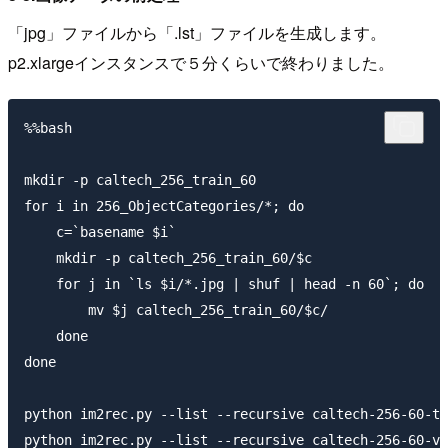
「jpg」ファイルから「.lst」ファイルを生成します。
p2.xlargeインスタンスで５分くらいで終わりました。
%%bash

mkdir -p caltech_256_train_60

for i in 256_ObjectCategories/*; do

    c=`basename $i`

    mkdir -p caltech_256_train_60/$c

    for j in `ls $i/*.jpg | shuf | head -n 60`; do

        mv $j caltech_256_train_60/$c/

    done

done

python im2rec.py --list --recursive caltech-256-60-tr