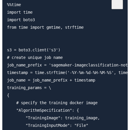
%%time

import time

import boto3

from time import gmtime, strftime

s3 = boto3.client('s3')

# create unique job name 

job_name_prefix = 'sagemaker-imageclassification-note
timestamp = time.strftime('-%Y-%m-%d-%H-%M-%S', time.
job_name = job_name_prefix + timestamp

training_params = \

{

    # specify the training docker image

    "AlgorithmSpecification": {

        "TrainingImage": training_image,

        "TrainingInputMode": "File"
