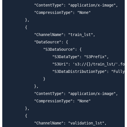
            "ContentType": "application/x-image",

            "CompressionType": "None"

        },

        {

            "ChannelName": "train_lst",

            "DataSource": {

                "S3DataSource": {

                    "S3DataType": "S3Prefix",

                    "S3Uri": 's3://{}/train_lst/'.for
                    "S3DataDistributionType": "FullyR
                }

            },

            "ContentType": "application/x-image",

            "CompressionType": "None"

        },

        {

            "ChannelName": "validation_lst",
