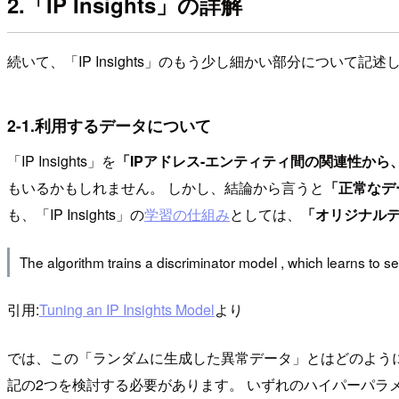
2.「IP Insights」の詳解
続いて、「IP Insights」のもう少し細かい部分について記
2-1.利用するデータについて
「IP Insights」を
「IPアドレス-エンティティ間の関連性か
もいるかもしれません。 しかし、結論から言うと
「正常なデ
も、「IP Insights」の
学習の仕組み
としては、
「オリジナル
The algorithm trains a discriminator model , which learns to
引用:
Tuning an IP Insights Model
より
では、この「ランダムに生成した異常データ」とはどのよう
記の2つを検討する必要があります。 いずれのハイパーパラ