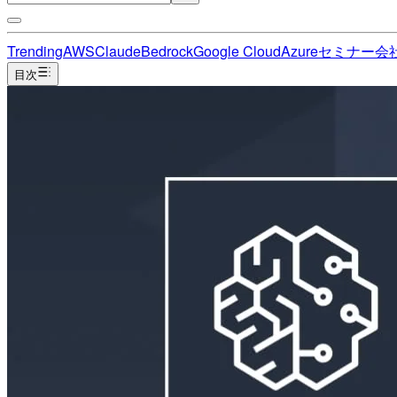
Trending
AWS
Claude
Bedrock
Google Cloud
Azure
セミナー
会
目次