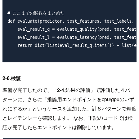
# ここまでの関数をまとめた

def evaluate(predictor, test_features, test_labels, m
    eval_result_q = evaluate_quality(pred, test_featu
    eval_result_l = evaluate_latency(pred, test_featu
    return dict(list(eval_result_q.items()) + list(ev
2-6.検証
準備が完了したので、「2-4.結果の評価」で評価した４パ
ターンに、さらに「推論用エンドポイントをcpu/gpuのいず
れにするか」というケースを追加した、計８パターンで精度
とレイテンシーを確認します。 なお、下記のコードでは検
証が完了したらエンドポイントは削除しています。