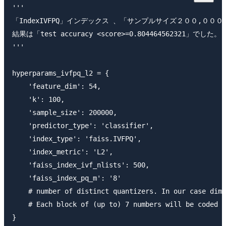
'''

「IndexIVFPQ」インデックス 、「サンプルサイズ２００,００
結果は「test accuracy <score>=0.804464562321」でした。

'''

hyperparams_ivfpq_l2 = {

    'feature_dim': 54,

    'k': 100,

    'sample_size': 200000,

    'predictor_type': 'classifier',

    'index_type': 'faiss.IVFPQ',

    'index_metric': 'L2',

    'faiss_index_ivf_nlists': 500, 

    'faiss_index_pq_m': '8'

    # number of distinct quantizers. In our case dim=
    # Each block of (up to) 7 numbers will be coded i
}
