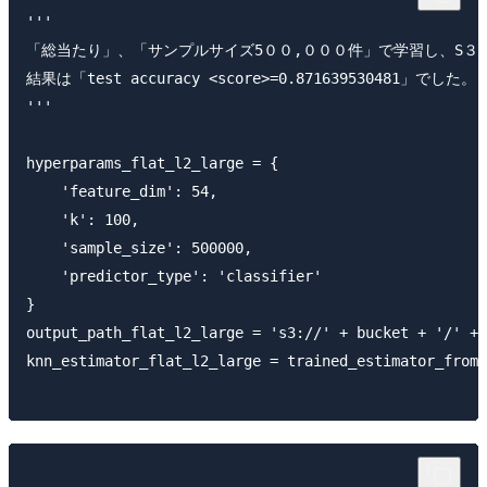
'''

「総当たり」、「サンプルサイズ5００,０００件」で学習し、S３
結果は「test accuracy <score>=0.871639530481」でした。

'''

hyperparams_flat_l2_large = {

    'feature_dim': 54,

    'k': 100,

    'sample_size': 500000,

    'predictor_type': 'classifier' 

}

output_path_flat_l2_large = 's3://' + bucket + '/' + 
knn_estimator_flat_l2_large = trained_estimator_from_