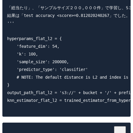
「総当たり」、「サンプルサイズ２００,０００件」で学習し、S３
結果は「test accuracy <score>=0.812020240267」でした。

'''

hyperparams_flat_l2 = {

    'feature_dim': 54,

    'k': 100,

    'sample_size': 200000,

    'predictor_type': 'classifier' 

    # NOTE: The default distance is L2 and index is F
}

output_path_flat_l2 = 's3://' + bucket + '/' + prefix
knn_estimator_flat_l2 = trained_estimator_from_hyperp