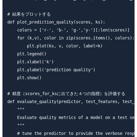
# 結果をプロットする

def plot_prediction_quality(scores, ks):

    colors = ['r-', 'b-', 'g-','y-'][:len(scores)]

    for (k,v), color in zip(scores.items(), colors):

        plt.plot(ks, v, color, label=k)

    plt.legend()

    plt.xlabel('k')

    plt.ylabel('prediction quality')

    plt.show()

# 精度（scores_for_ksに出てきた４つの指標）を評価する

def evaluate_quality(predictor, test_features, test_l
    """

    Evaluate quality metrics of a model on a test set
    """

    # tune the predictor to provide the verbose respo