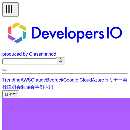
produced by Classmethod
Trending
AWS
Claude
Bedrock
Google Cloud
Azure
セミナー
会
社説明会
勉強会
事例
採用
目次