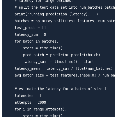
    # latency for large batches:

    # split the test data set into num_batches batche
    print('running prediction (latency)...')

    batches = np.array_split(test_features, num_batch
    test_preds = []

    latency_sum = 0

    for batch in batches:

        start = time.time()

        pred_batch = predictor.predict(batch)

        latency_sum += time.time() - start

    latency_mean = latency_sum / float(num_batches)

    avg_batch_size = test_features.shape[0] / num_bat
    # estimate the latency for a batch of size 1

    latencies = []

    attempts = 2000

    for i in range(attempts):

        start = time.time()
