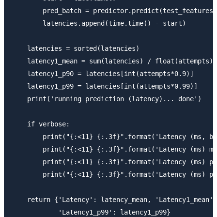
        pred_batch = predictor.predict(test_features[
        latencies.append(time.time() - start)

    latencies = sorted(latencies)

    latency1_mean = sum(latencies) / float(attempts)

    latency1_p90 = latencies[int(attempts*0.9)]

    latency1_p99 = latencies[int(attempts*0.99)]

    print('running prediction (latency)... done')

    if verbose:

        print("{:<11} {:.3f}".format('Latency (ms, ba
        print("{:<11} {:.3f}".format('Latency (ms) me
        print("{:<11} {:.3f}".format('Latency (ms) p9
        print("{:<11} {:.3f}".format('Latency (ms) p9
    return {'Latency': latency_mean, 'Latency1_mean':
            'Latency1_p99': latency1_p99}
