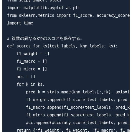
from scipy import stats

import matplotlib.pyplot as plt

from sklearn.metrics import f1_score, accuracy_score

import time

# 複数の異なるkでのスコアを保存する。

def scores_for_ks(test_labels, knn_labels, ks):

    f1_weight = []

    f1_macro = []

    f1_micro = []

    acc = []

    for k in ks:

        pred_k = stats.mode(knn_labels[:,:k], axis=1)
        f1_weight.append(f1_score(test_labels, pred_k
        f1_macro.append(f1_score(test_labels, pred_k,
        f1_micro.append(f1_score(test_labels, pred_k,
        acc.append(accuracy_score(test_labels, pred_k
    return {'f1_weight': f1_weight, 'f1_macro': f1_ma