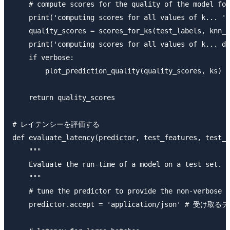
    # compute scores for the quality of the model for
    print('computing scores for all values of k... ')

    quality_scores = scores_for_ks(test_labels, knn_l
    print('computing scores for all values of k... do
    if verbose:

        plot_prediction_quality(quality_scores, ks)

    return quality_scores

# レイテンシーを評価する

def evaluate_latency(predictor, test_features, test_l
    """

    Evaluate the run-time of a model on a test set.

    """

    # tune the predictor to provide the non-verbose r
    predictor.accept = 'application/json' # 受け取