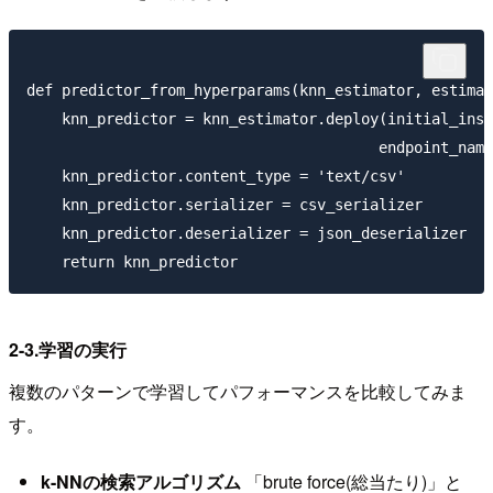
def predictor_from_hyperparams(knn_estimator, estimat
    knn_predictor = knn_estimator.deploy(initial_inst
                                        endpoint_name
    knn_predictor.content_type = 'text/csv'

    knn_predictor.serializer = csv_serializer

    knn_predictor.deserializer = json_deserializer

2-3.学習の実行
複数のパターンで学習してパフォーマンスを比較してみま
す。
k-NNの検索アルゴリズム
「brute force(総当たり)」と