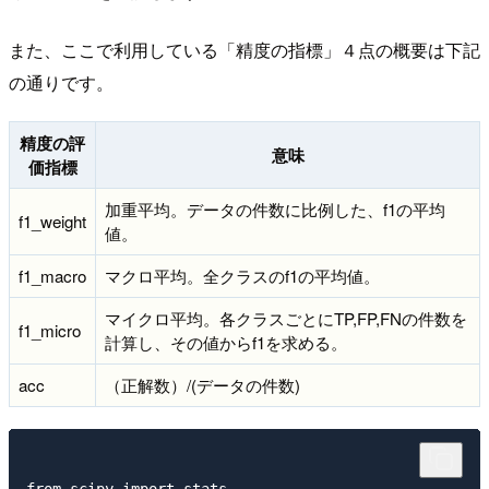
また、ここで利用している「精度の指標」４点の概要は下記
の通りです。
精度の評
意味
価指標
加重平均。データの件数に比例した、f1の平均
f1_weight
値。
f1_macro
マクロ平均。全クラスのf1の平均値。
マイクロ平均。各クラスごとにTP,FP,FNの件数を
f1_micro
計算し、その値からf1を求める。
acc
（正解数）/(データの件数)