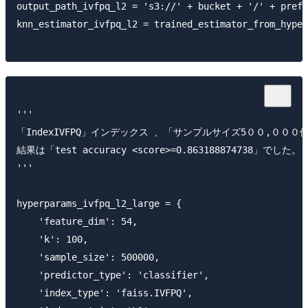
output_path_ivfpq_l2 = 's3://' + bucket + '/' + prefi
knn_estimator_ivfpq_l2 = trained_estimator_from_hyper
'''

「IndexIVFPQ」インデックス 、「サンプルサイズ5００,００
結果は「test accuracy <score>=0.863188874738」でした。

'''

hyperparams_ivfpq_l2_large = {

    'feature_dim': 54,

    'k': 100,

    'sample_size': 500000,

    'predictor_type': 'classifier',

    'index_type': 'faiss.IVFPQ',
