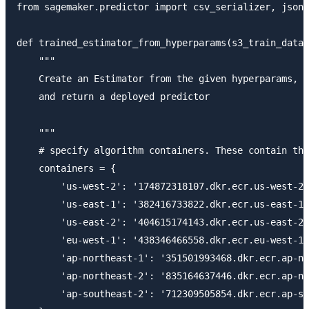
from sagemaker.predictor import csv_serializer, json_
def trained_estimator_from_hyperparams(s3_train_data,
    """

    Create an Estimator from the given hyperparams, f
    and return a deployed predictor

    """

    # specify algorithm containers. These contain the
    containers = {

        'us-west-2': '174872318107.dkr.ecr.us-west-2.
        'us-east-1': '382416733822.dkr.ecr.us-east-1.
        'us-east-2': '404615174143.dkr.ecr.us-east-2.
        'eu-west-1': '438346466558.dkr.ecr.eu-west-1.
        'ap-northeast-1': '351501993468.dkr.ecr.ap-no
        'ap-northeast-2': '835164637446.dkr.ecr.ap-no
        'ap-southeast-2': '712309505854.dkr.ecr.ap-so