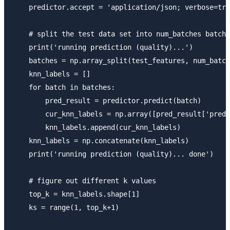
    predictor.accept = 'application/json; verbose=tru
    # split the test data set into num_batches batche
    print('running prediction (quality)...')

    batches = np.array_split(test_features, num_batch
    knn_labels = []

    for batch in batches:

        pred_result = predictor.predict(batch)

        cur_knn_labels = np.array([pred_result['predi
        knn_labels.append(cur_knn_labels)

    knn_labels = np.concatenate(knn_labels)

    print('running prediction (quality)... done')

    # figure out different k values

    top_k = knn_labels.shape[1]

    ks = range(1, top_k+1)
