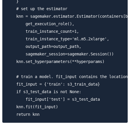
    }

    # set up the estimator

    knn = sagemaker.estimator.Estimator(containers[bo
        get_execution_role(),

        train_instance_count=1,

        train_instance_type='ml.m5.2xlarge',

        output_path=output_path,

        sagemaker_session=sagemaker.Session())

    knn.set_hyperparameters(**hyperparams)

    # train a model. fit_input contains the locations
    fit_input = {'train': s3_train_data}

    if s3_test_data is not None:

        fit_input['test'] = s3_test_data

    knn.fit(fit_input)
