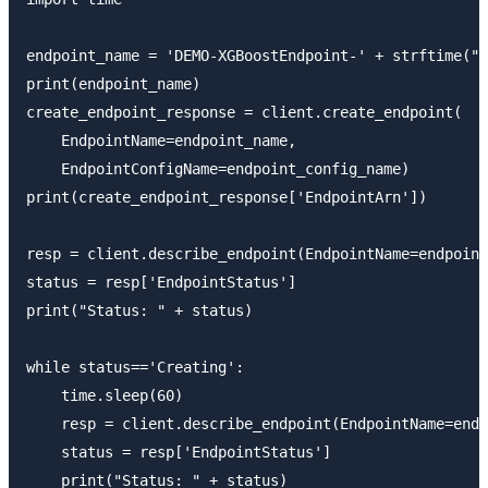
endpoint_name = 'DEMO-XGBoostEndpoint-' + strftime("%
print(endpoint_name)

create_endpoint_response = client.create_endpoint(

    EndpointName=endpoint_name,

    EndpointConfigName=endpoint_config_name)

print(create_endpoint_response['EndpointArn'])

resp = client.describe_endpoint(EndpointName=endpoint
status = resp['EndpointStatus']

print("Status: " + status)

while status=='Creating':

    time.sleep(60)

    resp = client.describe_endpoint(EndpointName=endp
    status = resp['EndpointStatus']

    print("Status: " + status)
