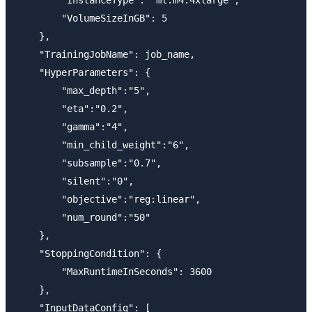
        "InstanceType": "ml.m4.4xlarge",

        "VolumeSizeInGB": 5

    },

    "TrainingJobName": job_name,

    "HyperParameters": {

        "max_depth":"5",

        "eta":"0.2",

        "gamma":"4",

        "min_child_weight":"6",

        "subsample":"0.7",

        "silent":"0",

        "objective":"reg:linear",

        "num_round":"50"

    },

    "StoppingCondition": {

        "MaxRuntimeInSeconds": 3600

    },

    "InputDataConfig": [
