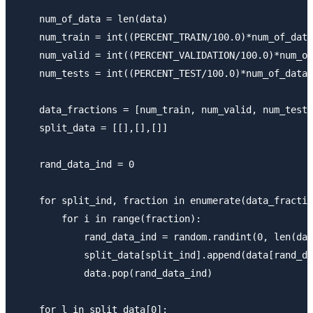
    num_of_data = len(data)

    num_train = int((PERCENT_TRAIN/100.0)*num_of_data
    num_valid = int((PERCENT_VALIDATION/100.0)*num_of
    num_tests = int((PERCENT_TEST/100.0)*num_of_data)

    data_fractions = [num_train, num_valid, num_tests
    split_data = [[],[],[]]

    rand_data_ind = 0

    for split_ind, fraction in enumerate(data_fractio
        for i in range(fraction):

            rand_data_ind = random.randint(0, len(dat
            split_data[split_ind].append(data[rand_da
            data.pop(rand_data_ind)

    for l in split_data[0]:
