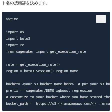
ト名の接頭辞を決めます。
%%time

import os

import boto3

import re

from sagemaker import get_execution_role

role = get_execution_role()

region = boto3.Session().region_name

bucket='<your_s3_bucket_name_here>' # put your s3 buc
prefix = 'sagemaker/DEMO-xgboost-regression'

# customize to your bucket where you have stored the 