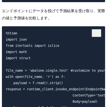
エンドポイントにデータを投げて予測結果を受け取り、実際
の値と予測値を比較します。
%%time

import json

from itertools import islice

import math

import struct

file_name = 'abalone.single.test' #customize to your 
with open(file_name, 'r') as f:

    payload = f.read().strip()

response = runtime_client.invoke_endpoint(EndpointNam
                                   ContentType='text/
                                   Body=payload)
