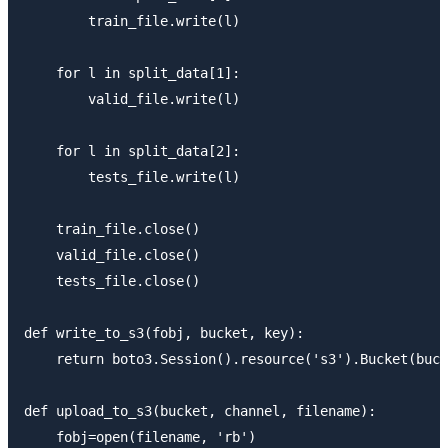
        train_file.write(l)

    for l in split_data[1]:

        valid_file.write(l)

    for l in split_data[2]:

        tests_file.write(l)

    train_file.close()

    valid_file.close()

    tests_file.close()

def write_to_s3(fobj, bucket, key):

    return boto3.Session().resource('s3').Bucket(buck
def upload_to_s3(bucket, channel, filename):

    fobj=open(filename, 'rb')
