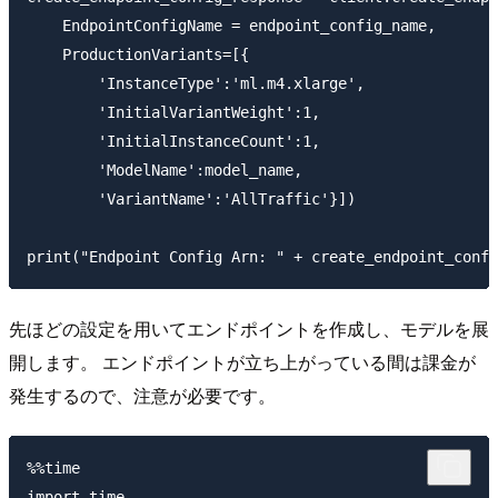
    EndpointConfigName = endpoint_config_name,

    ProductionVariants=[{

        'InstanceType':'ml.m4.xlarge',

        'InitialVariantWeight':1,

        'InitialInstanceCount':1,

        'ModelName':model_name,

        'VariantName':'AllTraffic'}])

先ほどの設定を用いてエンドポイントを作成し、モデルを展
開します。 エンドポイントが立ち上がっている間は課金が
発生するので、注意が必要です。
%%time

import time
