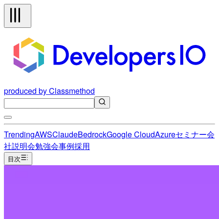
produced by Classmethod
Trending
AWS
Claude
Bedrock
Google Cloud
Azure
セミナー
会
社説明会
勉強会
事例
採用
目次