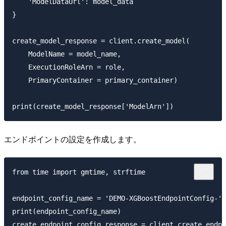
    'ModelDataUrl': model_data

}

create_model_response = client.create_model(

    ModelName = model_name,

    ExecutionRoleArn = role,

    PrimaryContainer = primary_container)

エンドポイントの設定を作成します。
from time import gmtime, strftime

endpoint_config_name = 'DEMO-XGBoostEndpointConfig-' 
print(endpoint_config_name)

create_endpoint_config_response = client.create_endpo