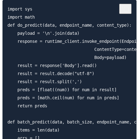
import sys

import math

def do_predict(data, endpoint_name, content_type):

    payload = '\n'.join(data)

    response = runtime_client.invoke_endpoint(Endpoin
                                   ContentType=conten
                                   Body=payload)

    result = response['Body'].read()

    result = result.decode("utf-8")

    result = result.split(',')

    preds = [float((num)) for num in result]

    preds = [math.ceil(num) for num in preds]

    return preds

def batch_predict(data, batch_size, endpoint_name, co
    items = len(data)

    arrs = []
