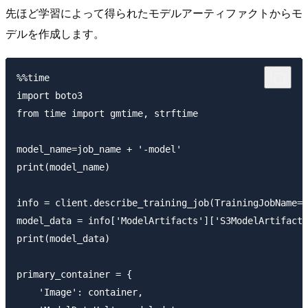
先ほど学習によって得られたモデルアーティファクトからモ
デルを作成します。
%%time

import boto3

from time import gmtime, strftime

model_name=job_name + '-model'

print(model_name)

info = client.describe_training_job(TrainingJobName=j
model_data = info['ModelArtifacts']['S3ModelArtifacts
print(model_data)

primary_container = {

    'Image': container,
