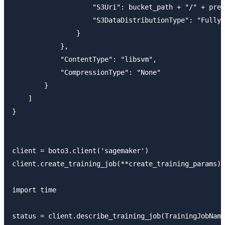
                    "S3Uri": bucket_path + "/" + pref
                    "S3DataDistributionType": "FullyR
                }

            },

            "ContentType": "libsvm",

            "CompressionType": "None"

        }

    ]

}

client = boto3.client('sagemaker')

client.create_training_job(**create_training_params)

import time

status = client.describe_training_job(TrainingJobName