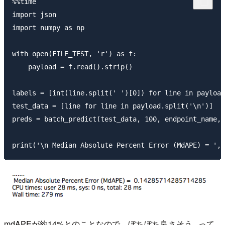
%%time

import json

import numpy as np

with open(FILE_TEST, 'r') as f:

    payload = f.read().strip()

labels = [int(line.split(' ')[0]) for line in payload
test_data = [line for line in payload.split('\n')]

preds = batch_predict(test_data, 100, endpoint_name, 
mdAPEが約14%とのことなので、ぼちぼち良さそう...って