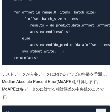
    for offset in range(0, items, batch_size):

        if offset+batch_size < items:

            results = do_predict(data[offset:(offset+
            arrs.extend(results)

        else:

            arrs.extend(do_predict(data[offset:items]
        sys.stdout.write('.')

テストデータから各データにおけるアワビの年齢を予測し、
Median Absolute Percent Error(MdAPE)を計算します。
MdAPEは各データのに対する相対誤差の中央値のことで
す。