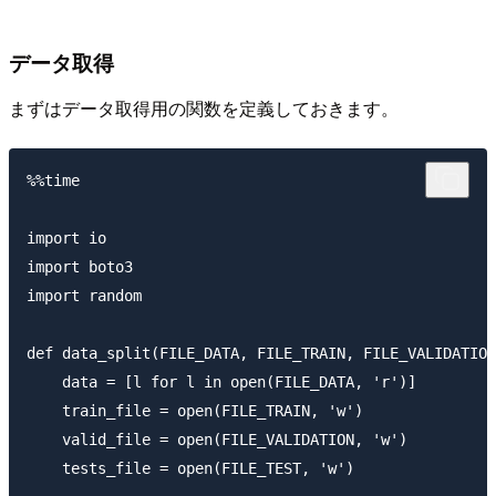
データ取得
まずはデータ取得用の関数を定義しておきます。
%%time

import io

import boto3

import random

def data_split(FILE_DATA, FILE_TRAIN, FILE_VALIDATION
    data = [l for l in open(FILE_DATA, 'r')]

    train_file = open(FILE_TRAIN, 'w')

    valid_file = open(FILE_VALIDATION, 'w')

    tests_file = open(FILE_TEST, 'w')
