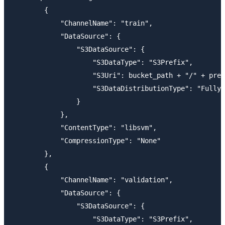
        {

            "ChannelName": "train",

            "DataSource": {

                "S3DataSource": {

                    "S3DataType": "S3Prefix",

                    "S3Uri": bucket_path + "/" + pref
                    "S3DataDistributionType": "FullyR
                }

            },

            "ContentType": "libsvm",

            "CompressionType": "None"

        },

        {

            "ChannelName": "validation",

            "DataSource": {

                "S3DataSource": {

                    "S3DataType": "S3Prefix",
