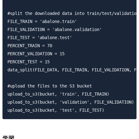
#split the downloaded data into train/test/validation
FILE_TRAIN = 'abalone.train'

FILE_VALIDATION = 'abalone.validation'

FILE_TEST = 'abalone.test'

PERCENT_TRAIN = 70

PERCENT_VALIDATION = 15

PERCENT_TEST = 15

data_split(FILE_DATA, FILE_TRAIN, FILE_VALIDATION, FI
#upload the files to the S3 bucket

upload_to_s3(bucket, 'train', FILE_TRAIN)

upload_to_s3(bucket, 'validation', FILE_VALIDATION)

学習