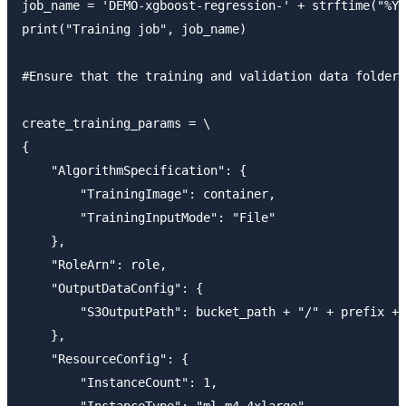
job_name = 'DEMO-xgboost-regression-' + strftime("%Y-
print("Training job", job_name)

#Ensure that the training and validation data folders
create_training_params = \

{

    "AlgorithmSpecification": {

        "TrainingImage": container,

        "TrainingInputMode": "File"

    },

    "RoleArn": role,

    "OutputDataConfig": {

        "S3OutputPath": bucket_path + "/" + prefix + 
    },

    "ResourceConfig": {

        "InstanceCount": 1,
