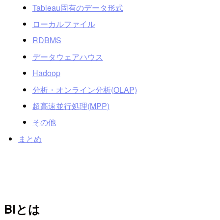
Tableau固有のデータ形式
ローカルファイル
RDBMS
データウェアハウス
Hadoop
分析・オンライン分析(OLAP)
超高速並行処理(MPP)
その他
まとめ
BIとは