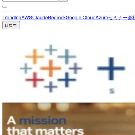
Trending
AWS
Claude
Bedrock
Google Cloud
Azure
セミナー
会
目次