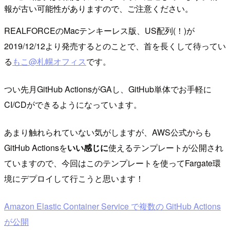
報が古い可能性がありますので、ご注意ください。
REALFORCEのMacテンキーレス版、US配列(！)が
2019/12/12より発売するとのことで、首を長くして待ってい
る
もこ@札幌オフィス
です。
つい先月GitHub ActionsがGAし、GitHub単体でお手軽に
CI/CDができるようになっています。
あまり触れられていない気がしますが、AWS公式からも
GitHub Actionsを
いい感じに
使えるテンプレートが公開され
ていますので、今回はこのテンプレートを使ってFargate環
境にデプロイして行こうと思います！
Amazon Elastic Container Service で複数の GitHub Actions
が公開