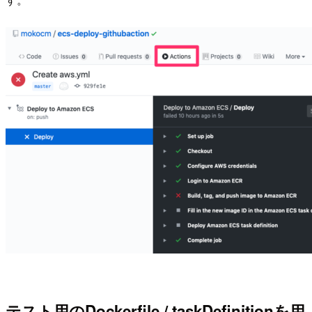
テスト用のDockerfile / taskDefinitionを用