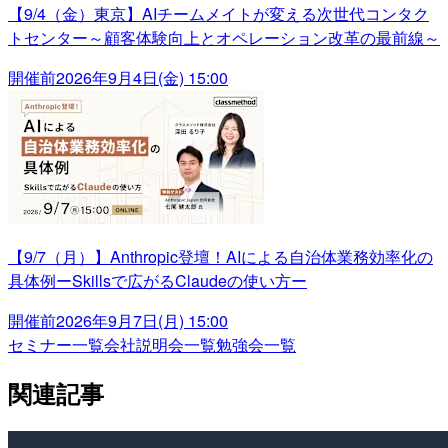
【9/4（金）東京】AIチームメイトが変える次世代コンタク
トセンター～顧客体験向上とオペレーション改革の最前線～
開催前
2026年9月4日(金) 15:00
【9/7（月）】Anthropic登壇！AIによる自治体業務効率化の
具体例ーSkillsで広がるClaudeの使い方ー
開催前
2026年9月7日(月) 15:00
セミナー一覧
会社説明会一覧
勉強会一覧
関連記事