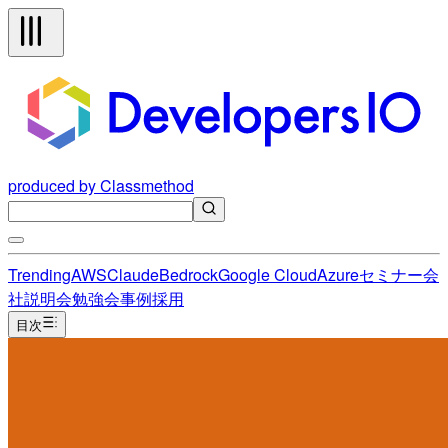
produced by Classmethod
Trending
AWS
Claude
Bedrock
Google Cloud
Azure
セミナー
会
社説明会
勉強会
事例
採用
目次