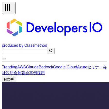
produced by Classmethod
Trending
AWS
Claude
Bedrock
Google Cloud
Azure
セミナー
会
社説明会
勉強会
事例
採用
目次