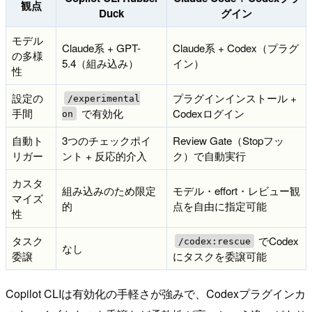
観点
Duck
グイン
モデル
Claude系 + GPT-
Claude系 + Codex（プラグ
の多様
5.4（組み込み）
イン）
性
設定の
プラグインインストール +
/experimental
手間
で有効化
Codexログイン
on
自動ト
3つのチェックポイ
Review Gate（Stopフッ
リガー
ント + 反応的介入
ク）で自動実行
カスタ
組み込みのため限定
モデル・effort・レビュー観
マイズ
的
点を自由に指定可能
性
タスク
でCodex
/codex:rescue
なし
委譲
にタスクを委譲可能
Copilot CLIは有効化の手軽さが強みで、Codexプラグインカ