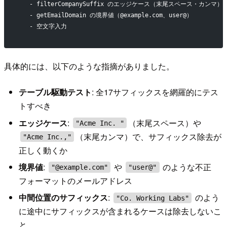
   - filterCompanySuffix のエッジケース（末尾スペース・カンマ）
   - getEmailDomain の境界値（@example.com、user@）
   - 空文字入力
具体的には、以下のような指摘がありました。
テーブル駆動テスト
: 全17サフィックスを網羅的にテス
トすべき
エッジケース
:
（末尾スペース）や
"Acme Inc. "
（末尾カンマ）で、サフィックス除去が
"Acme Inc.,"
正しく動くか
境界値
:
や
のような不正
"@example.com"
"user@"
フォーマットのメールアドレス
中間位置のサフィックス
:
のよう
"Co. Working Labs"
に途中にサフィックスが含まれるケースは除去しないこ
と