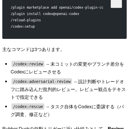
/plugin marketplace add openai/codex-plugin-cc
/plugin install codex@openai-codex
/reload-plugins
/codex:setup
主なコマンドは3つあります。
-- 未コミットの変更やブランチ差分を
/codex:review
Codexにレビューさせる
-- 設計判断やトレードオ
/codex:adversarial-review
フに踏み込んだ批判的レビュー。レビュー観点をテキス
トで指定できる
-- タスク自体をCodexに委譲する（バ
/codex:rescue
グ調査、修正など）
Rubber Duckの自動トリガーに近い仕組みとして、
Review