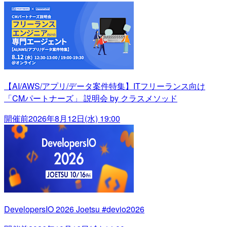
【AI/AWS/アプリ/データ案件特集】ITフリーランス向け
「CMパートナーズ」 説明会 by クラスメソッド
開催前
2026年8月12日(水) 19:00
DevelopersIO 2026 Joetsu #devio2026