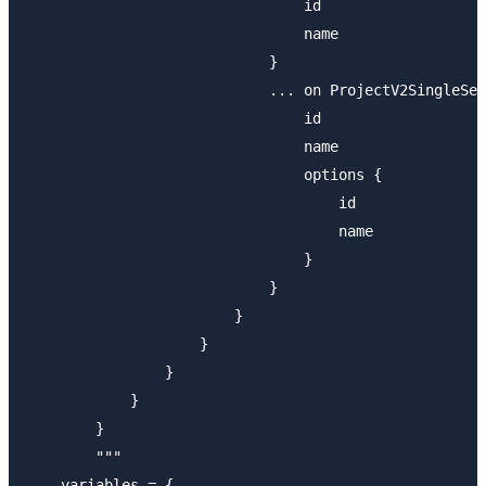
                                id

                                name

                            }

                            ... on ProjectV2SingleSel
                                id

                                name

                                options {

                                    id

                                    name

                                }

                            }

                        }

                    }

                }

            }

        }

        """

    variables = {
