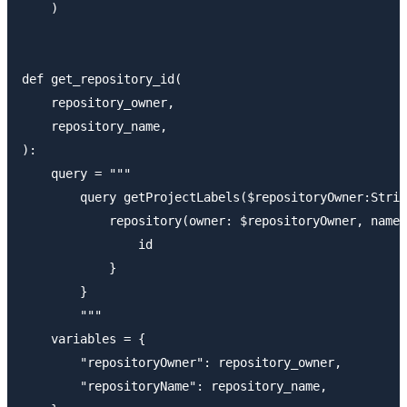
    )

def get_repository_id(

    repository_owner,

    repository_name,

):

    query = """

        query getProjectLabels($repositoryOwner:Strin
            repository(owner: $repositoryOwner, name:
                id

            }

        }

        """

    variables = {

        "repositoryOwner": repository_owner,

        "repositoryName": repository_name,
