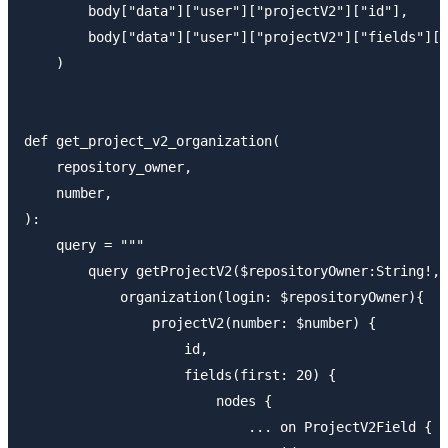
        body["data"]["user"]["projectV2"]["id"],

        body["data"]["user"]["projectV2"]["fields"]["
    )

def get_project_v2_organization(

    repository_owner,

    number,

):

    query = """

        query getProjectV2($repositoryOwner:String!, 
            organization(login: $repositoryOwner){

                projectV2(number: $number) {

                    id,

                    fields(first: 20) {

                        nodes {

                            ... on ProjectV2Field {
