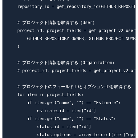
    repository_id = get_repository_id(GITHUB_REPOSITO
    # プロジェクト情報を取得する（User）

    project_id, project_fields = get_project_v2_user(

        GITHUB_REPOSITORY_OWNER, GITHUB_PROJECT_NUMBE
    )

    # プロジェクト情報を取得する（Organization）

    # project_id, project_fields = get_project_v2_org
    # プロジェクトのフィールドIDとオプションIDを取得する

    for item in project_fields:

        if item.get("name", "") == "Estimate":

            estimate_id = item["id"]

        if item.get("name", "") == "Status":

            status_id = item["id"]

            status_options = array_to_dict(item["opti