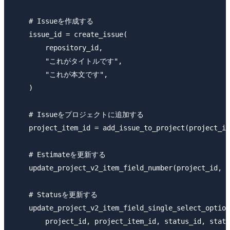
    # Issueを作成する

    issue_id = create_issue(

        repository_id,

        "これがタイトルです",

        "これが本文です",

    )

    # Issueをプロジェクトに追加する

    project_item_id = add_issue_to_project(project_id
    # Estimateを更新する

    update_project_v2_item_field_number(project_id, p
    # Statusを更新する

    update_project_v2_item_field_single_select_option
        project_id, project_item_id, status_id, statu