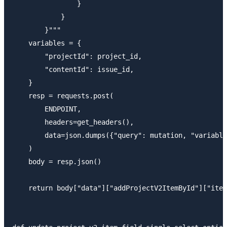
                }

            }

        }"""

    variables = {

        "projectId": project_id,

        "contentId": issue_id,

    }

    resp = requests.post(

        ENDPOINT,

        headers=get_headers(),

        data=json.dumps({"query": mutation, "variable
    )

    body = resp.json()

    return body["data"]["addProjectV2ItemById"]["item