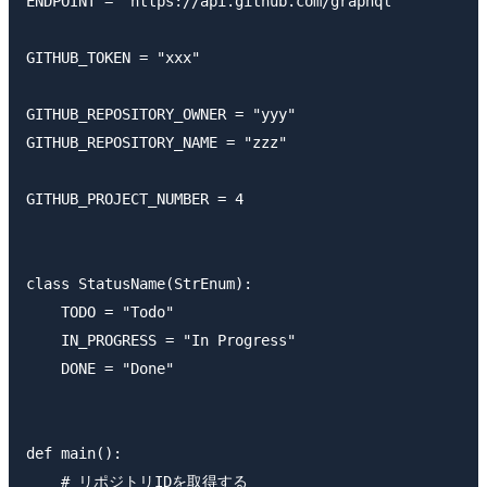
ENDPOINT = "https://api.github.com/graphql"

GITHUB_TOKEN = "xxx"

GITHUB_REPOSITORY_OWNER = "yyy"

GITHUB_REPOSITORY_NAME = "zzz"

GITHUB_PROJECT_NUMBER = 4

class StatusName(StrEnum):

    TODO = "Todo"

    IN_PROGRESS = "In Progress"

    DONE = "Done"

def main():

    # リポジトリIDを取得する
