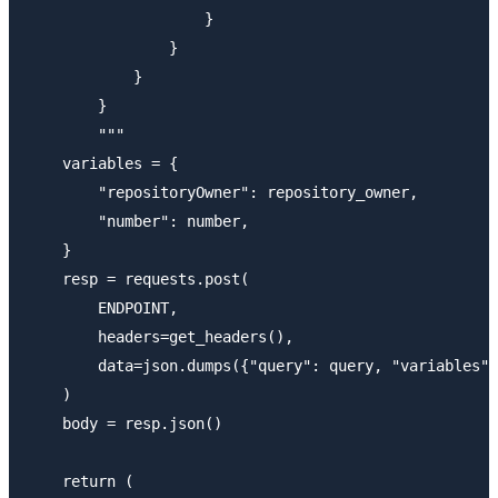
                    }

                }

            }

        }

        """

    variables = {

        "repositoryOwner": repository_owner,

        "number": number,

    }

    resp = requests.post(

        ENDPOINT,

        headers=get_headers(),

        data=json.dumps({"query": query, "variables":
    )

    body = resp.json()

    return (
