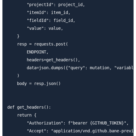
        "projectId": project_id,

        "itemId": item_id,

        "fieldId": field_id,

        "value": value,

    }

    resp = requests.post(

        ENDPOINT,

        headers=get_headers(),

        data=json.dumps({"query": mutation, "variable
    )

    body = resp.json()

def get_headers():

    return {

        "Authorization": f"bearer {GITHUB_TOKEN}",

        "Accept": "application/vnd.github.bane-previe