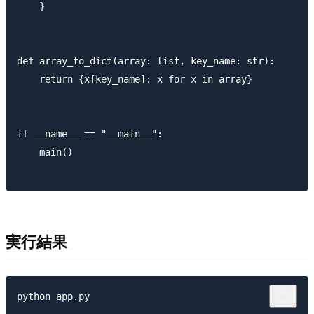
    }

def array_to_dict(array: list, key_name: str):

    return {x[key_name]: x for x in array}

if __name__ == "__main__":

    main()

実行結果