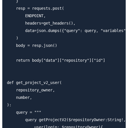
    }

    resp = requests.post(

        ENDPOINT,

        headers=get_headers(),

        data=json.dumps({"query": query, "variables":
    )

    body = resp.json()

    return body["data"]["repository"]["id"]

def get_project_v2_user(

    repository_owner,

    number,

):

    query = """

        query getProjectV2($repositoryOwner:String!, 
            user(login: $repositoryOwner){
