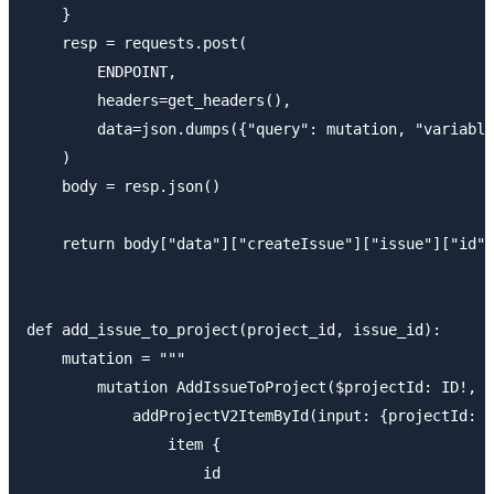
    }

    resp = requests.post(

        ENDPOINT,

        headers=get_headers(),

        data=json.dumps({"query": mutation, "variable
    )

    body = resp.json()

    return body["data"]["createIssue"]["issue"]["id"]

def add_issue_to_project(project_id, issue_id):

    mutation = """

        mutation AddIssueToProject($projectId: ID!, $
            addProjectV2ItemById(input: {projectId: $
                item {

                    id
