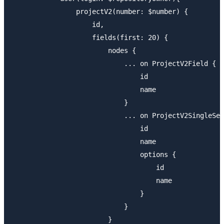
                projectV2(number: $number) {

                    id,

                    fields(first: 20) {

                        nodes {

                            ... on ProjectV2Field {

                                id

                                name

                            }

                            ... on ProjectV2SingleSel
                                id

                                name

                                options {

                                    id

                                    name

                                }

                            }

                        }
