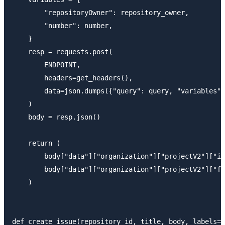
        "repositoryOwner": repository_owner,

        "number": number,

    }

    resp = requests.post(

        ENDPOINT,

        headers=get_headers(),

        data=json.dumps({"query": query, "variables":
    )

    body = resp.json()

    return (

        body["data"]["organization"]["projectV2"]["id
        body["data"]["organization"]["projectV2"]["fi
    )

def create_issue(repository_id, title, body, labels=[