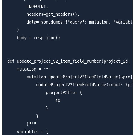
        ENDPOINT,

        headers=get_headers(),

        data=json.dumps({"query": mutation, "variable
    )

    body = resp.json()

def update_project_v2_item_field_number(project_id, i
    mutation = """

        mutation updateProjectV2ItemFieldValue($proje
            updateProjectV2ItemFieldValue(input: {pro
                projectV2Item {

                    id

                }

            }

        }"""

    variables = {
