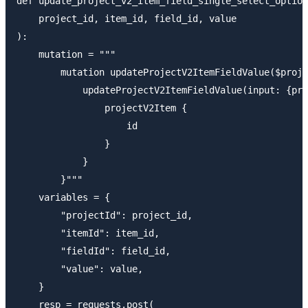
def update_project_v2_item_field_single_select_option
    project_id, item_id, field_id, value

):

    mutation = """

        mutation updateProjectV2ItemFieldValue($proje
            updateProjectV2ItemFieldValue(input: {pro
                projectV2Item {

                    id

                }

            }

        }"""

    variables = {

        "projectId": project_id,

        "itemId": item_id,

        "fieldId": field_id,

        "value": value,

    }

    resp = requests.post(
