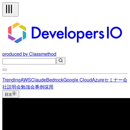
produced by Classmethod
Trending
AWS
Claude
Bedrock
Google Cloud
Azure
セミナー
会
社説明会
勉強会
事例
採用
目次