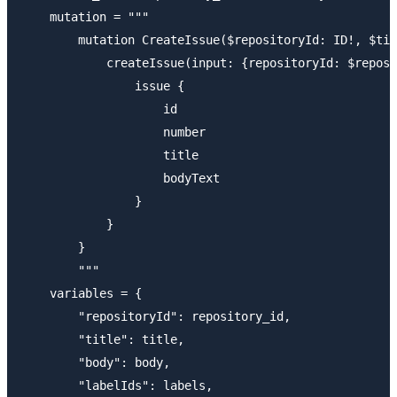
    mutation = """

        mutation CreateIssue($repositoryId: ID!, $tit
            createIssue(input: {repositoryId: $reposi
                issue {

                    id

                    number

                    title

                    bodyText

                }

            }

        }

        """

    variables = {

        "repositoryId": repository_id,

        "title": title,

        "body": body,

        "labelIds": labels,
