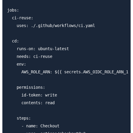
jobs:

  ci-reuse:

    uses: ./.github/workflows/ci.yaml

  cd:

    runs-on: ubuntu-latest

    needs: ci-reuse

    env:

      AWS_ROLE_ARN: ${{ secrets.AWS_OIDC_ROLE_ARN_1 }
    permissions:

      id-token: write

      contents: read

    steps:

      - name: Checkout
