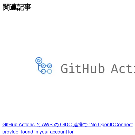
関連記事
GitHub Actions と AWS の OIDC 連携で `No OpenIDConnect
provider found in your account for