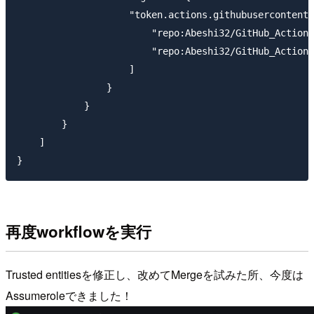
                    "token.actions.githubusercontent.
                        "repo:Abeshi32/GitHub_Actions
                        "repo:Abeshi32/GitHub_Actio
                    ]

                }

            }

        }

    ]

再度workflowを実行
Trusted entitiesを修正し、改めてMergeを試みた所、今度は
Assumeroleできました！