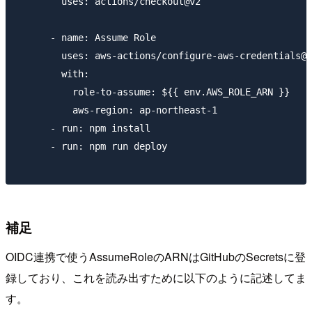
        uses: actions/checkout@v2

      - name: Assume Role

        uses: aws-actions/configure-aws-credentials@v
        with:

          role-to-assume: ${{ env.AWS_ROLE_ARN }}

          aws-region: ap-northeast-1

      - run: npm install

      - run: npm run deploy

補足
OIDC連携で使うAssumeRoleのARNはGitHubのSecretsに登
録しており、これを読み出すために以下のように記述してま
す。