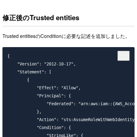
修正後のTrusted entities
Trusted entitiesのConditionに必要な記述を追加しました。
{

    "Version": "2012-10-17",

    "Statement": [

        {

            "Effect": "Allow",

            "Principal": {

                "Federated": "arn:aws:iam::{AWS_Accou
            },

            "Action": "sts:AssumeRoleWithWebIdentity"
            "Condition": {

                "StringLike": {
