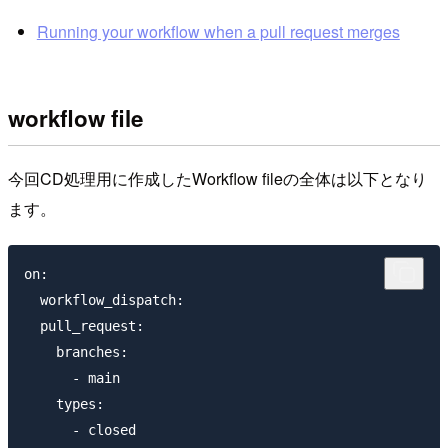
Running your workflow when a pull request merges
workflow file
今回CD処理用に作成したWorkflow fileの全体は以下となり
ます。
on:

  workflow_dispatch:

  pull_request:

    branches:

      - main

    types:

      - closed
