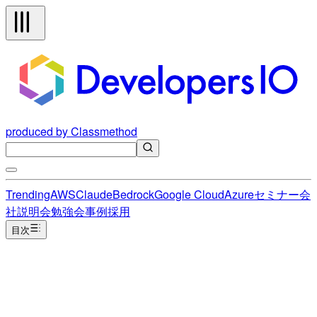
produced by Classmethod
Trending
AWS
Claude
Bedrock
Google Cloud
Azure
セミナー
会
社説明会
勉強会
事例
採用
目次