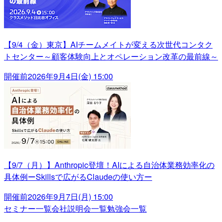
【9/4（金）東京】AIチームメイトが変える次世代コンタク
トセンター～顧客体験向上とオペレーション改革の最前線～
開催前
2026年9月4日(金) 15:00
【9/7（月）】Anthropic登壇！AIによる自治体業務効率化の
具体例ーSkillsで広がるClaudeの使い方ー
開催前
2026年9月7日(月) 15:00
セミナー一覧
会社説明会一覧
勉強会一覧