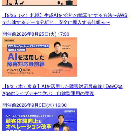
【8/25（火）札幌】生成AIを“会社の武器”にする方法〜AWS
で加速するデータ分析と、安全に導入する仕組み〜
開催前
2026年8月25日(火) 17:30
【9/3（木）東京】AIを活用した障害対応最前線 | DevOps
Agentライブデモで学ぶ、自律型運用の実践
開催前
2026年9月3日(木) 16:00