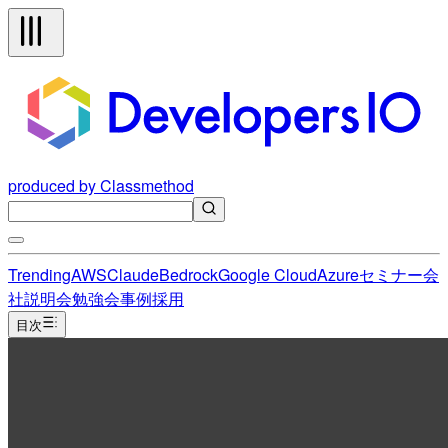
produced by Classmethod
Trending
AWS
Claude
Bedrock
Google Cloud
Azure
セミナー
会
社説明会
勉強会
事例
採用
目次