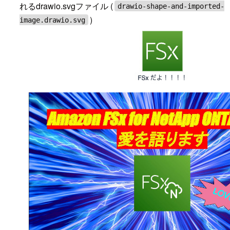
れるdrawio.svgファイル (
drawio-shape-and-imported-
)
image.drawio.svg