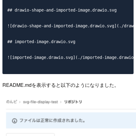
## drawio-shape-and-imported-image.drawio.svg

![drawio-shape-and-imported-image.drawio.svg](./drawi
## imported-image.drawio.svg

![imported-image.drawio.svg](./imported-image.drawio.
README.mdを表示すると以下のようになりました。