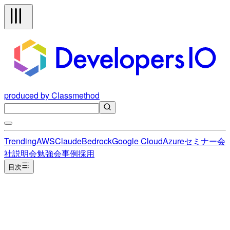
produced by Classmethod
Trending
AWS
Claude
Bedrock
Google Cloud
Azure
セミナー
会
社説明会
勉強会
事例
採用
目次