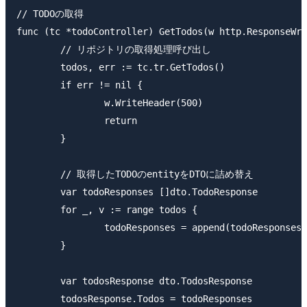
// TODOの取得

func (tc *todoController) GetTodos(w http.ResponseWri
	// リポジトリの取得処理呼び出し

	todos, err := tc.tr.GetTodos()

	if err != nil {

		w.WriteHeader(500)

		return

	}

	// 取得したTODOのentityをDTOに詰め替え

	var todoResponses []dto.TodoResponse

	for _, v := range todos {

		todoResponses = append(todoResponses, dto.TodoResponse{Id: v.Id, Title: v.Title, Content: v.Content})

	}

	var todosResponse dto.TodosResponse

	todosResponse.Todos = todoResponses
