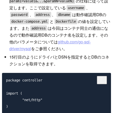
の仕様に従って設
param1=value1&...&paramN=valueN]
定します。ここで設定している
、
username
、
、
は動作確認用DBの
password
address
dbname
と
の値を設定してい
docker-compose.yml
Dockerfile
ます。また
は今回はコンテナ同士の通信にな
address
るので動作確認用DBのコンテナ名を設定します。その
他のパラメータについては
github.com/go-sql-
driver/mysql
をご参照ください。
15行目のようにドライバとDSNを指定するとDBのコネ
クションを取得できます。
package controller

import (

	"net/http"

)
