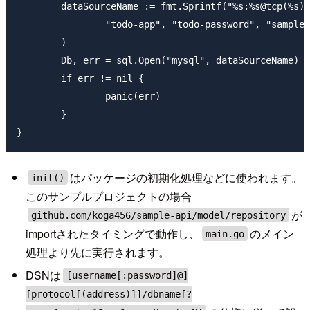
	dataSourceName := fmt.Sprintf("%s:%s@tcp(%s)/%s?charset=utf8",

		"todo-app", "todo-password", "sample-api-db:3306", "todo",

	)

	Db, err = sql.Open("mysql", dataSourceName)

	if err != nil {

		panic(err)

	}

はパッケージの初期化処理などに使われます。
init()
このサンプルプロジェクトの場合
が
github.com/koga456/sample-api/model/repository
importされたタイミングで動作し、
のメイン
main.go
処理より先に実行されます。
DSNは
[username[:password]@]
[protocol[(address)]]/dbname[?