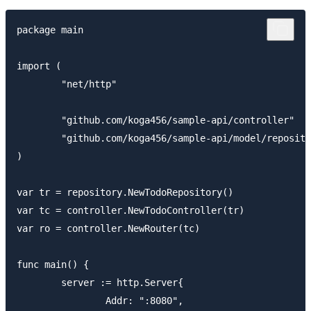
package main

import (

	"net/http"

	"github.com/koga456/sample-api/controller"

	"github.com/koga456/sample-api/model/repository"

)

var tr = repository.NewTodoRepository()

var tc = controller.NewTodoController(tr)

var ro = controller.NewRouter(tc)

func main() {

	server := http.Server{

		Addr: ":8080", 
