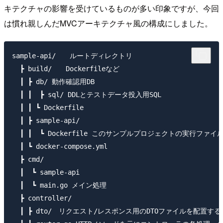
キテクチャの影響を受けているものが多い印象ですが、今回
は慣れ親しんだMVCアーキテクチャ風の構成にしました。
sample-api/　　ルートディレクトリ

  ┣ build/　　Dockerfileなど

  ┃ ┣ db/ 動作確認用DB

  ┃ ┃  ┣ sql/ DDLとテストデータ投入用SQL

  ┃ ┃ ┗ Dockerfile

  ┃ ┣ sample-api/ 

  ┃ ┃  ┗ Dockerfile このサンプルプロジェクトの実行ファイ
  ┃ ┗ docker-compose.yml

  ┣ cmd/

  ┃  ┗ sample-api

  ┃  ┗ main.go メイン処理

  ┣ controller/

  ┃ ┣ dto/　リクエスト/レスポンス用のDTOファイルを配置する
