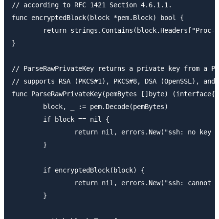
// according to RFC 1421 Section 4.6.1.1.

func encryptedBlock(block *pem.Block) bool {

	return strings.Contains(block.Headers["Proc-Type"], "ENCRYPTED")

}

// ParseRawPrivateKey returns a private key from a PE
// supports RSA (PKCS#1), PKCS#8, DSA (OpenSSL), and 
func ParseRawPrivateKey(pemBytes []byte) (interface{}
	block, _ := pem.Decode(pemBytes)

	if block == nil {

		return nil, errors.New("ssh: no key found")

	}

	if encryptedBlock(block) {

		return nil, errors.New("ssh: cannot decode encrypted private keys")

	}
