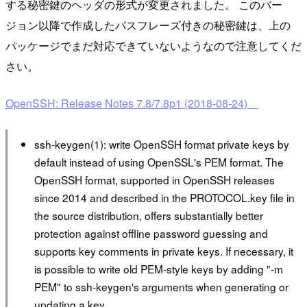
する秘密鍵のヘッダの形式が変更されました。 このバー
ジョン以降で作成したパスフレーズ付きの秘密鍵は、上の
パッケージでまだ対応できていないようなので注意してくだ
さい。
OpenSSH: Release Notes 7.8/7.8p1 (2018-08-24)
ssh-keygen(1): write OpenSSH format private keys by
default instead of using OpenSSL's PEM format. The
OpenSSH format, supported in OpenSSH releases
since 2014 and described in the PROTOCOL.key file in
the source distribution, offers substantially better
protection against offline password guessing and
supports key comments in private keys. If necessary, it
is possible to write old PEM-style keys by adding "-m
PEM" to ssh-keygen's arguments when generating or
updating a key.