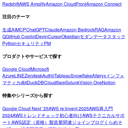
Redshift
AWS Amplify
Amazon CloudFront
Amazon Connect
注目のテーマ
生成AI
MCP
ChatGPT
Claude
Amazon Bedrock
RAG
Amazon
Q
GitHub Copilot
Devin
Cursor
Obsidian
モダンデータスタック
Python
セキュリティ
PM
プロダクトやサービスで探す
Google Cloud
Microsoft
Azure
LINE
Zendesk
Auth0
Tableau
Snowflake
Alteryx
インフォ
マティカ
dbt
DuckDB
Cloudflare
Splunk
Vision One
Notion
特集やシリーズから探す
Google Cloud Next ’25
AWS re:Invent 2025
AWS再入門
2024
AWSトレンドチェック
初心者向け
AWSテクニカルサポ
ート
AWS認定（資格）
製造業関連
ジョインブログ
くらめそ