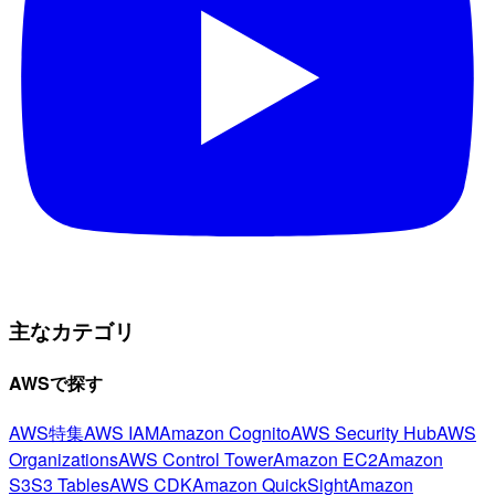
主なカテゴリ
AWSで探す
AWS特集
AWS IAM
Amazon Cognito
AWS Security Hub
AWS
Organizations
AWS Control Tower
Amazon EC2
Amazon
S3
S3 Tables
AWS CDK
Amazon QuickSight
Amazon