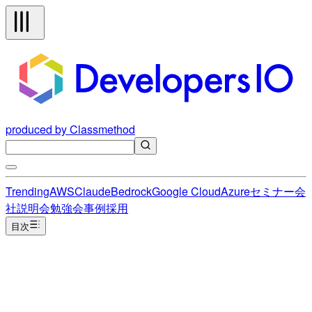
produced by Classmethod
Trending
AWS
Claude
Bedrock
Google Cloud
Azure
セミナー
会
社説明会
勉強会
事例
採用
目次