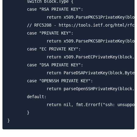
	switch block.Type {

	case "RSA PRIVATE KEY":

		return x509.ParsePKCS1PrivateKey(block.Bytes)

	// RFC5208 - https://tools.ietf.org/html/rfc5208

	case "PRIVATE KEY":

		return x509.ParsePKCS8PrivateKey(block.Bytes)

	case "EC PRIVATE KEY":

		return x509.ParseECPrivateKey(block.Bytes)

	case "DSA PRIVATE KEY":

		return ParseDSAPrivateKey(block.Bytes)

	case "OPENSSH PRIVATE KEY":

		return parseOpenSSHPrivateKey(block.Bytes)

	default:

		return nil, fmt.Errorf("ssh: unsupported key type %q", block.Type)

	}
