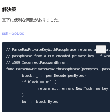
解決策
直下に便利な関数がありました。
ssh - GoDoc
// ParseRawPrivateKeyWithPassphrase returns a private
// passphrase from a PEM encoded private key. If wron
// x509.IncorrectPasswordError.

func ParseRawPrivateKeyWithPassphrase(pemBytes, passP
	block, _ := pem.Decode(pemBytes)

	if block == nil {

		return nil, errors.New("ssh: no key found")

	}

	buf := block.Bytes
