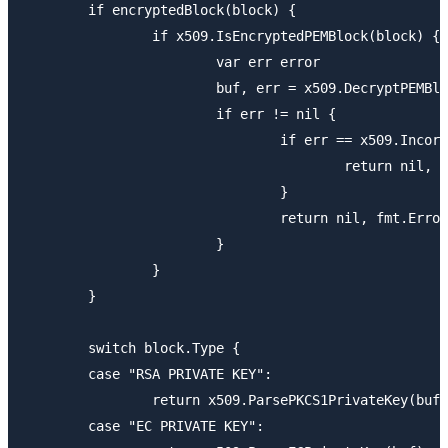
	if encryptedBlock(block) {

		if x509.IsEncryptedPEMBlock(block) {

			var err error

			buf, err = x509.DecryptPEMBlock(block, passPhrase)

			if err != nil {

				if err == x509.IncorrectPasswordError {

					return nil, err

				}

				return nil, fmt.Errorf("ssh: cannot decode encrypted private keys: %v", err)

			}

		}

	}

	switch block.Type {

	case "RSA PRIVATE KEY":

		return x509.ParsePKCS1PrivateKey(buf)

	case "EC PRIVATE KEY":
