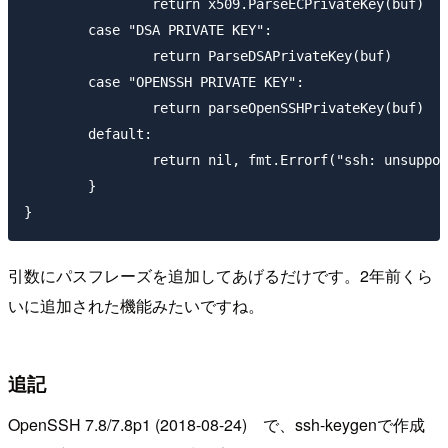
		return x509.ParseECPrivateKey(buf)

	case "DSA PRIVATE KEY":

		return ParseDSAPrivateKey(buf)

	case "OPENSSH PRIVATE KEY":

		return parseOpenSSHPrivateKey(buf)

	default:

		return nil, fmt.Errorf("ssh: unsupported key type %q", block.Type)

	}

引数にパスフレーズを追加してあげるだけです。2年前くら
いに追加された機能みたいですね。
追記
OpenSSH 7.8/7.8p1 (2018-08-24) で、ssh-keygenで作成