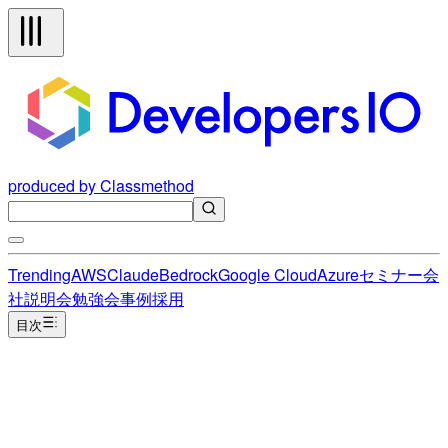
produced by Classmethod
Trending
AWS
Claude
Bedrock
Google Cloud
Azure
セミナー
会
社説明会
勉強会
事例
採用
目次