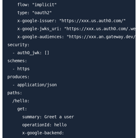
    flow: "implicit"

    type: "oauth2"

    x-google-issuer: "https://xxx.us.auth0.com/"

    x-google-jwks_uri: "https://xxx.us.auth0.com/.wel
    x-google-audiences: "https://xxx.an.gateway.dev/"

security:

  - auth0_jwk: []

schemes:

  - https

produces:

  - application/json

paths:

  /hello:

    get:

      summary: Greet a user

      operationId: hello

      x-google-backend:
