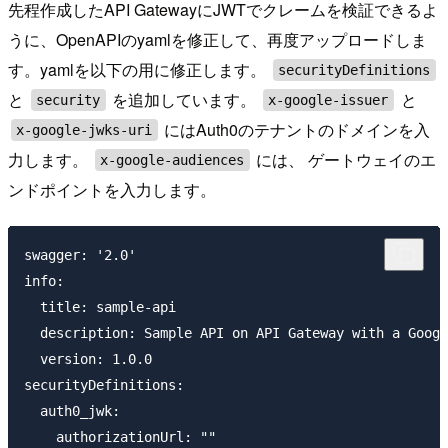
先程作成したAPI GatewayにJWTでクレームを検証できるよ
うに、OpenAPIのyamlを修正して、再度アップロードしま
す。yamlを以下の用に修正します。
securityDefinitions
と
を追加しています。
と
security
x-google-issuer
にはAuth0のテナントのドメインを入
x-google-jwks-uri
力します。
には、 ゲートウェイのエ
x-google-audiences
ンドポイントを入力します。
swagger: '2.0'

info:

  title: sample-api

  description: Sample API on API Gateway with a Googl
  version: 1.0.0

securityDefinitions:

  auth0_jwk:

    authorizationUrl: ""
