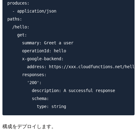
produces:

  - application/json

paths:

  /hello:

    get:

      summary: Greet a user

      operationId: hello

      x-google-backend:

        address: https://xxx.cloudfunctions.net/hello
      responses:

        '200':

          description: A successful response

          schema:

構成をデプロイします。