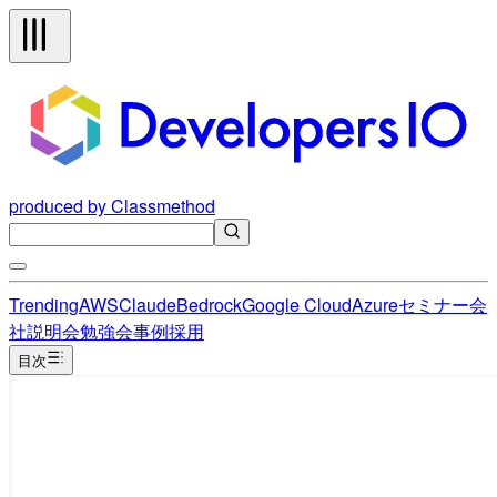
produced by Classmethod
Trending
AWS
Claude
Bedrock
Google Cloud
Azure
セミナー
会
社説明会
勉強会
事例
採用
目次