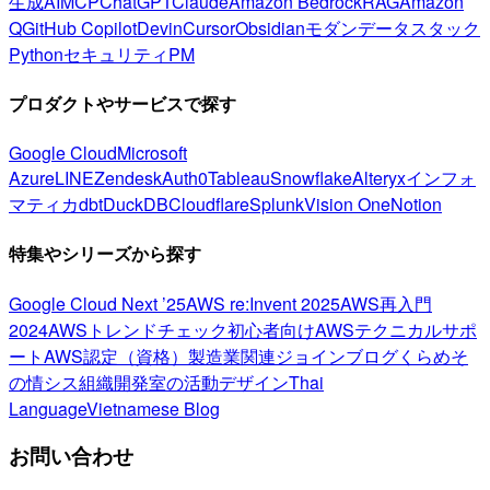
生成AI
MCP
ChatGPT
Claude
Amazon Bedrock
RAG
Amazon
Q
GitHub Copilot
Devin
Cursor
Obsidian
モダンデータスタック
Python
セキュリティ
PM
プロダクトやサービスで探す
Google Cloud
Microsoft
Azure
LINE
Zendesk
Auth0
Tableau
Snowflake
Alteryx
インフォ
マティカ
dbt
DuckDB
Cloudflare
Splunk
Vision One
Notion
特集やシリーズから探す
Google Cloud Next ’25
AWS re:Invent 2025
AWS再入門
2024
AWSトレンドチェック
初心者向け
AWSテクニカルサポ
ート
AWS認定（資格）
製造業関連
ジョインブログ
くらめそ
の情シス
組織開発室の活動
デザイン
Thai
Language
Vietnamese Blog
お問い合わせ