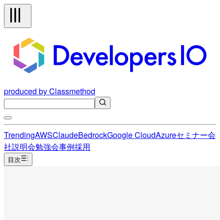
produced by Classmethod
Trending
AWS
Claude
Bedrock
Google Cloud
Azure
セミナー
会
社説明会
勉強会
事例
採用
目次