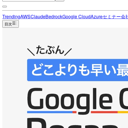
Trending
AWS
Claude
Bedrock
Google Cloud
Azure
セミナー
会
目次