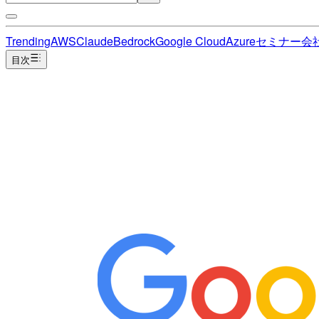
Trending
AWS
Claude
Bedrock
Google Cloud
Azure
セミナー
会
目次