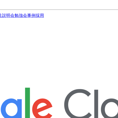
社説明会
勉強会
事例
採用