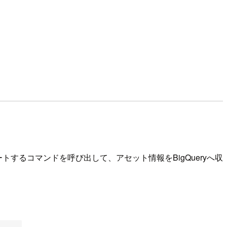
ueryへエクスポートするコマンドを呼び出して、アセット情報をBigQueryへ収