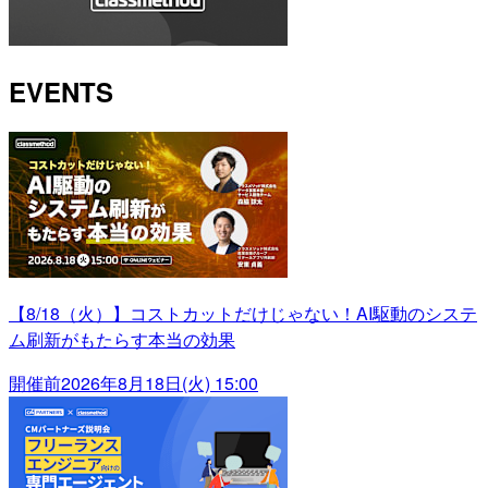
EVENTS
【8/18（火）】コストカットだけじゃない！AI駆動のシステ
ム刷新がもたらす本当の効果
開催前
2026年8月18日(火) 15:00