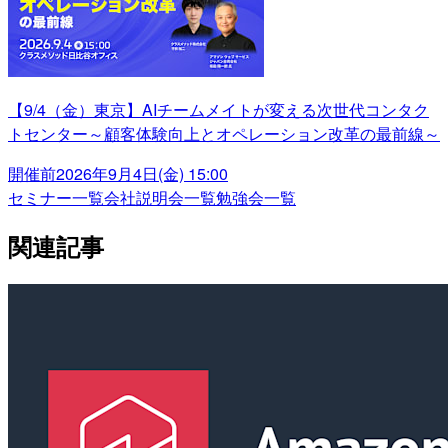
【9/4（金）東京】AIチームメイトが変える次世代コンタク
トセンター～顧客体験向上とオペレーション改革の最前線～
開催前
2026年9月4日(金) 15:00
セミナー一覧
会社説明会一覧
勉強会一覧
関連記事