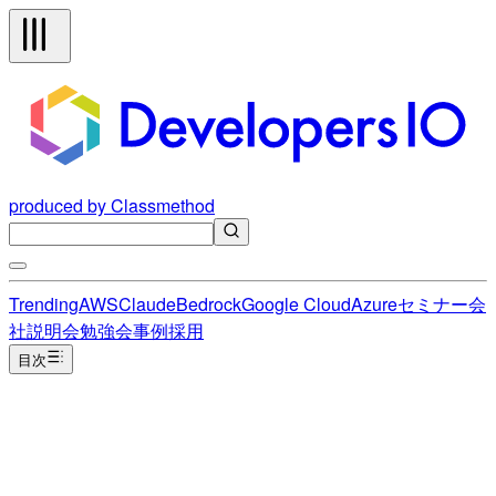
produced by Classmethod
Trending
AWS
Claude
Bedrock
Google Cloud
Azure
セミナー
会
社説明会
勉強会
事例
採用
目次