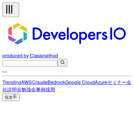
produced by Classmethod
Trending
AWS
Claude
Bedrock
Google Cloud
Azure
セミナー
会
社説明会
勉強会
事例
採用
目次