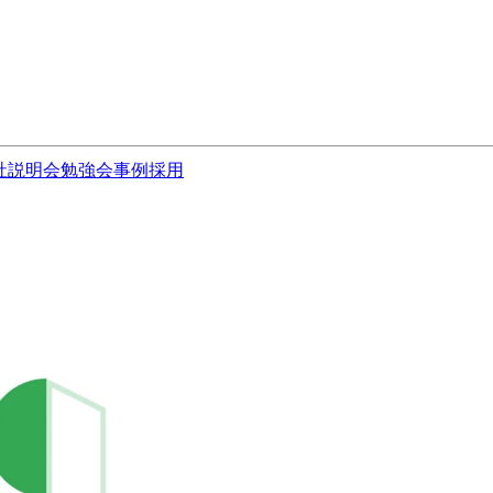
社説明会
勉強会
事例
採用