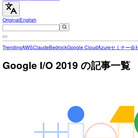
Original
English
Trending
AWS
Claude
Bedrock
Google Cloud
Azure
セミナー
会
Google I/O 2019 の記事一覧