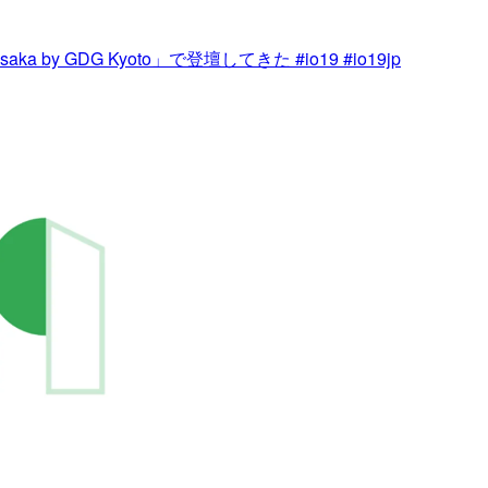
aka by GDG Kyoto」で登壇してきた #io19 #io19jp