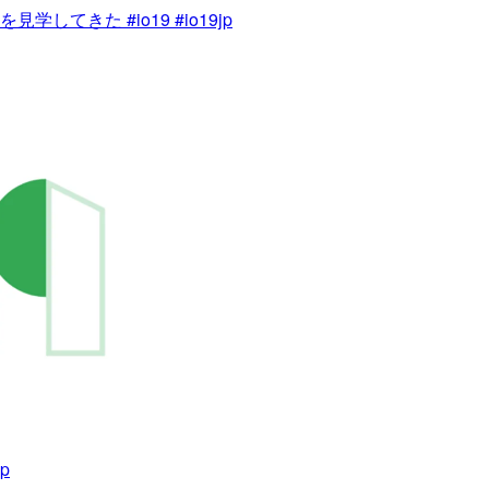
学してきた #io19 #io19jp
p