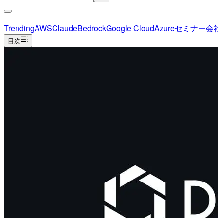
Trending
AWS
Claude
Bedrock
Google Cloud
Azure
セミナー
会
目次