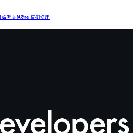
社説明会
勉強会
事例
採用