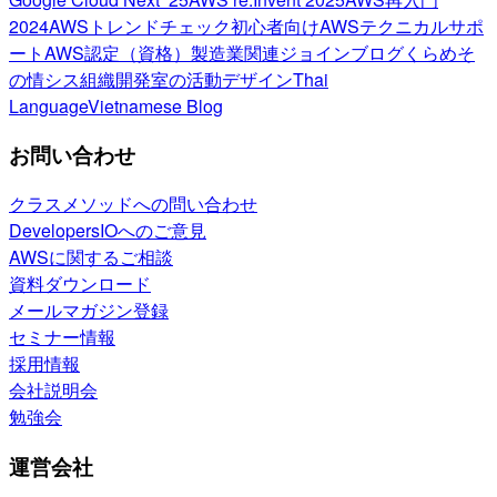
2024
AWSトレンドチェック
初心者向け
AWSテクニカルサポ
ート
AWS認定（資格）
製造業関連
ジョインブログ
くらめそ
の情シス
組織開発室の活動
デザイン
Thai
Language
Vietnamese Blog
お問い合わせ
クラスメソッドへの問い合わせ
DevelopersIOへのご意見
AWSに関するご相談
資料ダウンロード
メールマガジン登録
セミナー情報
採用情報
会社説明会
勉強会
運営会社