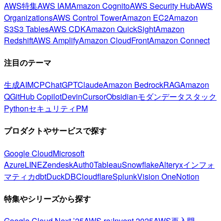
AWS特集
AWS IAM
Amazon Cognito
AWS Security Hub
AWS
Organizations
AWS Control Tower
Amazon EC2
Amazon
S3
S3 Tables
AWS CDK
Amazon QuickSight
Amazon
Redshift
AWS Amplify
Amazon CloudFront
Amazon Connect
注目のテーマ
生成AI
MCP
ChatGPT
Claude
Amazon Bedrock
RAG
Amazon
Q
GitHub Copilot
Devin
Cursor
Obsidian
モダンデータスタック
Python
セキュリティ
PM
プロダクトやサービスで探す
Google Cloud
Microsoft
Azure
LINE
Zendesk
Auth0
Tableau
Snowflake
Alteryx
インフォ
マティカ
dbt
DuckDB
Cloudflare
Splunk
Vision One
Notion
特集やシリーズから探す
Google Cloud Next ’25
AWS re:Invent 2025
AWS再入門