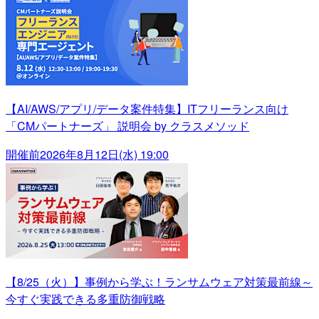
【AI/AWS/アプリ/データ案件特集】ITフリーランス向け
「CMパートナーズ」 説明会 by クラスメソッド
開催前
2026年8月12日(水) 19:00
【8/25（火）】事例から学ぶ！ランサムウェア対策最前線～
今すぐ実践できる多重防御戦略