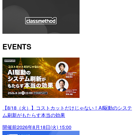
EVENTS
【8/18（火）】コストカットだけじゃない！AI駆動のシステ
ム刷新がもたらす本当の効果
開催前
2026年8月18日(火) 15:00