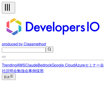
produced by Classmethod
Trending
AWS
Claude
Bedrock
Google Cloud
Azure
セミナー
会
社説明会
勉強会
事例
採用
目次