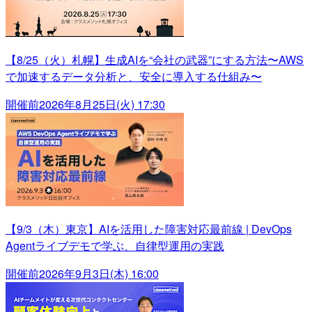
【8/25（火）札幌】生成AIを“会社の武器”にする方法〜AWS
で加速するデータ分析と、安全に導入する仕組み〜
開催前
2026年8月25日(火) 17:30
【9/3（木）東京】AIを活用した障害対応最前線 | DevOps
Agentライブデモで学ぶ、自律型運用の実践
開催前
2026年9月3日(木) 16:00