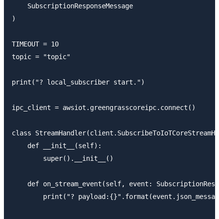
    SubscriptionResponseMessage

)

TIMEOUT = 10

topic = "topic"

print("? local_subscriber start.")

ipc_client = awsiot.greengrasscoreipc.connect()

class StreamHandler(client.SubscribeToIoTCoreStreamHa
    def __init__(self):

        super().__init__()

    def on_stream_event(self, event: SubscriptionResp
        print("? payload:{}".format(event.json_messag