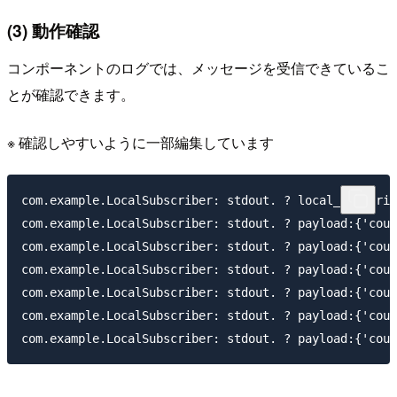
(3) 動作確認
コンポーネントのログでは、メッセージを受信できているこ
とが確認できます。
※ 確認しやすいように一部編集しています
com.example.LocalSubscriber: stdout. ? local_subscrib
com.example.LocalSubscriber: stdout. ? payload:{'coun
com.example.LocalSubscriber: stdout. ? payload:{'coun
com.example.LocalSubscriber: stdout. ? payload:{'coun
com.example.LocalSubscriber: stdout. ? payload:{'coun
com.example.LocalSubscriber: stdout. ? payload:{'coun