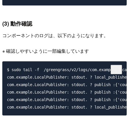
(3) 動作確認
コンポーネントのログは、以下のようになります。
※ 確認しやすいように一部編集しています
$ sudo tail -f  /greengrass/v2/logs/com.example.Local
com.example.LocalPublisher: stdout. ? local_publisher
com.example.LocalPublisher: stdout. ? publish :{'coun
com.example.LocalPublisher: stdout. ? publish :{'coun
com.example.LocalPublisher: stdout. ? publish :{'coun