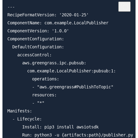
---

RecipeFormatVersion: '2020-01-25'

ComponentName: com.example.LocalPublisher

ComponentVersion: '1.0.0'

ComponentConfiguration:

  DefaultConfiguration:

    accessControl:

      aws.greengrass.ipc.pubsub:

        com.example.LocalPublisher:pubsub:1:

          operations:

          - "aws.greengrass#PublishToTopic"

          resources:

          - "*"

Manifests:

  - Lifecycle:

      Install: pip3 install awsiotsdk
