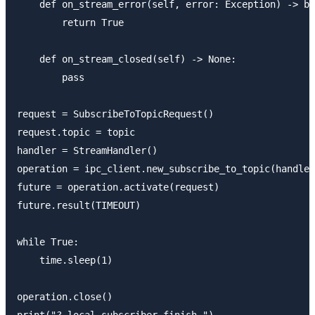
    def on_stream_error(self, error: Exception) -> bo
        return True

    def on_stream_closed(self) -> None:

        pass

request = SubscribeToTopicRequest()

request.topic = topic

handler = StreamHandler()

operation = ipc_client.new_subscribe_to_topic(handler
future = operation.activate(request)

future.result(TIMEOUT)

while True:

    time.sleep(1)

operation.close()
