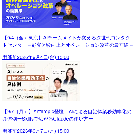
【9/4（金）東京】AIチームメイトが変える次世代コンタク
トセンター～顧客体験向上とオペレーション改革の最前線～
開催前
2026年9月4日(金) 15:00
【9/7（月）】Anthropic登壇！AIによる自治体業務効率化の
具体例ーSkillsで広がるClaudeの使い方ー
開催前
2026年9月7日(月) 15:00