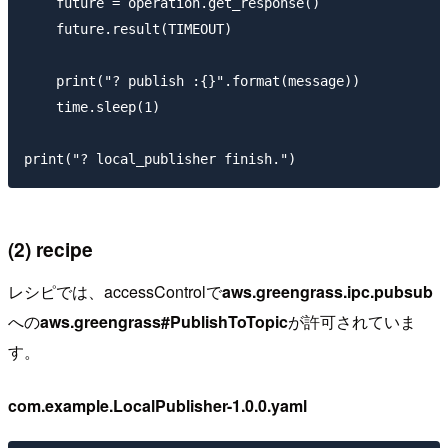
    future = operation.get_response()

    future.result(TIMEOUT)

    print("? publish :{}".format(message))

    time.sleep(1)

(2) recipe
レシピでは、accessControlで
aws.greengrass.ipc.pubsub
への
aws.greengrass#PublishToTopic
が許可されていま
す。
com.example.LocalPublisher-1.0.0.yaml