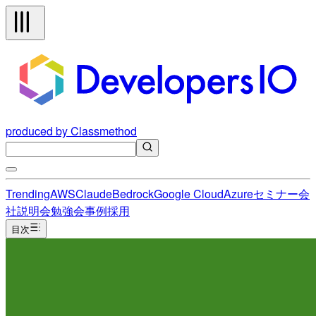
produced by Classmethod
Trending
AWS
Claude
Bedrock
Google Cloud
Azure
セミナー
会
社説明会
勉強会
事例
採用
目次