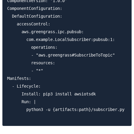
ComponentVersion: '1.0.0'

ComponentConfiguration:

  DefaultConfiguration:

    accessControl:

      aws.greengrass.ipc.pubsub:

        com.example.LocalSubscriber:pubsub:1:

          operations:

          - "aws.greengrass#SubscribeToTopic"

          resources:

          - "*"

Manifests:

  - Lifecycle:

      Install: pip3 install awsiotsdk

      Run: |

        python3 -u {artifacts:path}/subscriber.py
