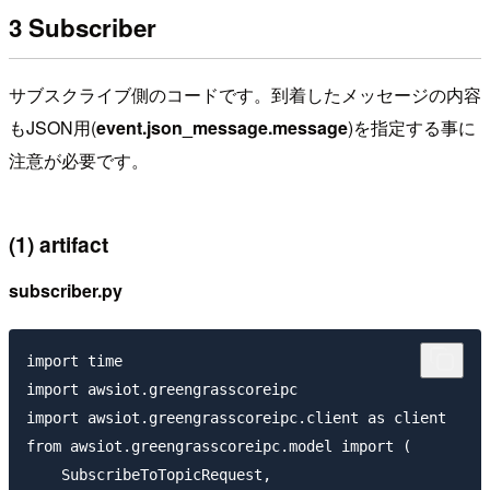
3 Subscriber
サブスクライブ側のコードです。到着したメッセージの内容
もJSON用(
event.json_message.message
)を指定する事に
注意が必要です。
(1) artifact
subscriber.py
import time

import awsiot.greengrasscoreipc

import awsiot.greengrasscoreipc.client as client

from awsiot.greengrasscoreipc.model import (

    SubscribeToTopicRequest,
