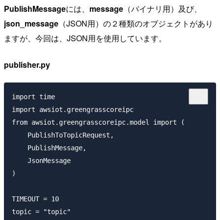
PublishMessage
には、
message
（バイナリ用）及び、
json_message
（JSON用）の２種類のオブジェクトがあり
ますが、今回は、JSON用を使用しています。
publisher.py
import time

import awsiot.greengrasscoreipc

from awsiot.greengrasscoreipc.model import (

    PublishToTopicRequest,

    PublishMessage,

    JsonMessage

)

TIMEOUT = 10

topic = "topic"
