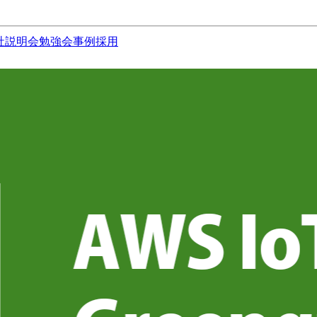
社説明会
勉強会
事例
採用