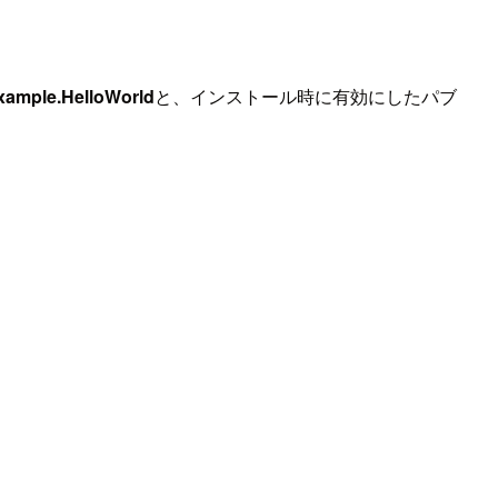
xample.HelloWorld
と、インストール時に有効にしたパブ