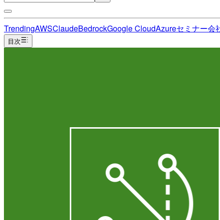
Trending
AWS
Claude
Bedrock
Google Cloud
Azure
セミナー
会
目次