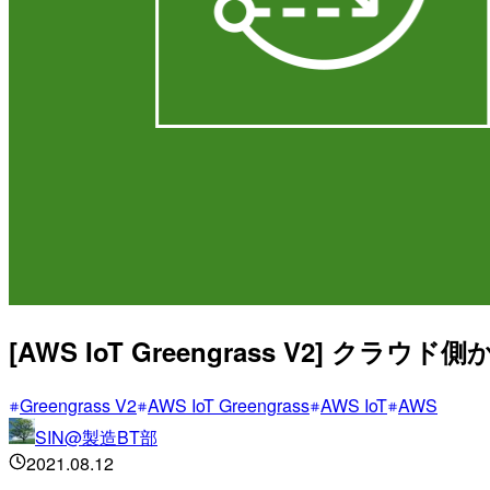
[AWS IoT Greengrass V2]
Greengrass V2
AWS IoT Greengrass
AWS IoT
AWS
SIN@製造BT部
2021.08.12