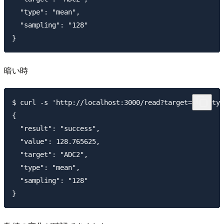
  "type": "mean",

  "sampling": "128"

暗い時
$ curl -s 'http://localhost:3000/read?target=ADC2&typ
{

  "result": "success",

  "value": 128.765625,

  "target": "ADC2",

  "type": "mean",

  "sampling": "128"
