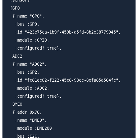
 :sensors

 {GP0

  {:name "GP0",

   :bus :GP0,

   :id "423e75ca-1b9f-459b-a5fd-8b2e38779945",

   :module :GPIO,

   :configured? true},

  ADC2

  {:name "ADC2",

   :bus :GP2,

   :id "fc81ec02-f222-45c8-98cc-8efa85a564fc",

   :module :ADC2,

   :configured? true},

  BME0

  {:addr 0x76,

   :name "BME0",

   :module :BME280,

   :bus :I2C,
