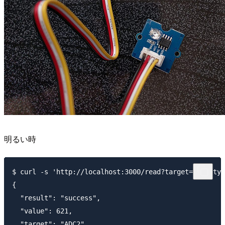
明るい時
$ curl -s 'http://localhost:3000/read?target=ADC2&typ
{

  "result": "success",

  "value": 621,

  "target": "ADC2",
