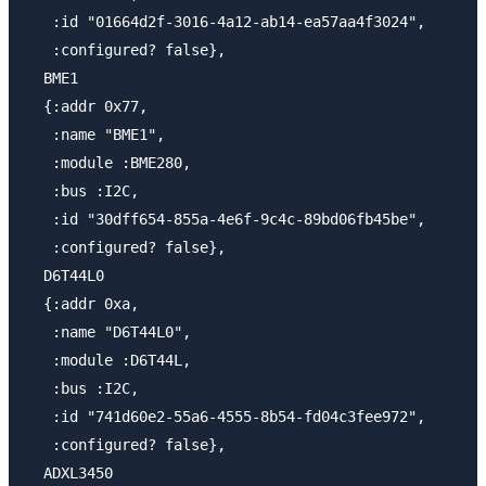
   :id "01664d2f-3016-4a12-ab14-ea57aa4f3024",

   :configured? false},

  BME1

  {:addr 0x77,

   :name "BME1",

   :module :BME280,

   :bus :I2C,

   :id "30dff654-855a-4e6f-9c4c-89bd06fb45be",

   :configured? false},

  D6T44L0

  {:addr 0xa,

   :name "D6T44L0",

   :module :D6T44L,

   :bus :I2C,

   :id "741d60e2-55a6-4555-8b54-fd04c3fee972",

   :configured? false},

  ADXL3450
