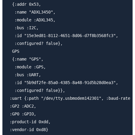
  {:addr 0x53,

   :name "ADXL3450",

   :module :ADXL345,

   :bus :I2C,

   :id "15e3ed81-8112-4651-8d06-d7f8b3568fc3",

   :configured? false},

  GPS

  {:name "GPS",

   :module :GPS,

   :bus :UART,

   :id "5b9df2fe-85a0-4385-8a48-91d5b28d0ea3",

   :configured? false}},

 :uart {:path "/dev/tty.usbmodem142301", :baud-rate 9
 :GP2 :ADC2,

 :GP0 :GPIO,

 :product-id 0xdd,

 :vendor-id 0xd8}
