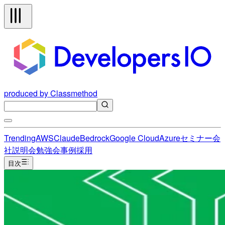
produced by Classmethod
Trending
AWS
Claude
Bedrock
Google Cloud
Azure
セミナー
会
社説明会
勉強会
事例
採用
目次