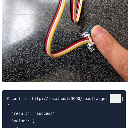
$ curl -s 'http://localhost:3000/read?target=GP0' | j
{

  "result": "success",

  "value": [
