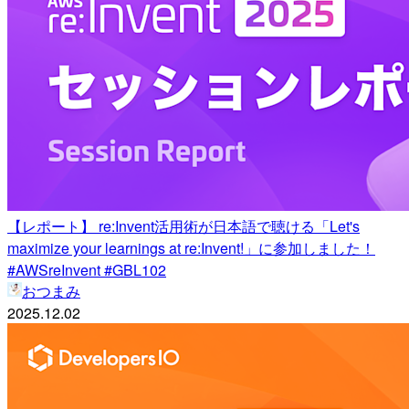
【レポート】 re:Invent活用術が日本語で聴ける「Let's
maximize your learnings at re:Invent!」に参加しました！
#AWSreInvent #GBL102
おつまみ
2025.12.02