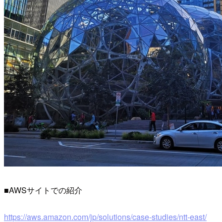
■AWSサイトでの紹介
https://aws.amazon.com/jp/solutions/case-studies/ntt-east/