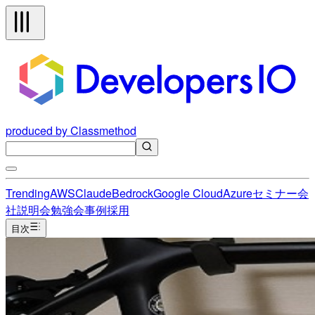
produced by Classmethod
Trending
AWS
Claude
Bedrock
Google Cloud
Azure
セミナー
会
社説明会
勉強会
事例
採用
目次