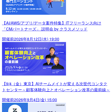
【AI/AWS/アプリ/データ案件特集】ITフリーランス向け
「CMパートナーズ」 説明会 by クラスメソッド
開催前
2026年8月12日(水) 19:00
【9/4（金）東京】AIチームメイトが変える次世代コンタク
トセンター～顧客体験向上とオペレーション改革の最前線～
開催前
2026年9月4日(金) 15:00