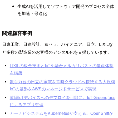
生成AIを活用してソフトウェア開発のプロセス全体
を加速・最適化
関連顧客事例
日東工業、日建設計、京セラ、パイオニア、日立、LIXILな
ど多数の製造業のお客様のデジタル化を支援しています。
LIXILの板金技術とIoTを融合メルカリポストの量産体制
を構築
数百万台の日立の家電を常時クラウドへ接続する大規模
IoTの基盤をAWSのマネージドサービスで実現
遠隔IoTデバイスへのデプロイを可能に。IoT Greengrass
によるアプリ管理
カーナビシステムをKubernetesが支える。OpenShiftか