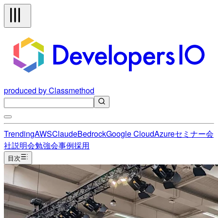
produced by Classmethod
Trending
AWS
Claude
Bedrock
Google Cloud
Azure
セミナー
会
社説明会
勉強会
事例
採用
目次