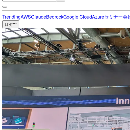
Trending
AWS
Claude
Bedrock
Google Cloud
Azure
セミナー
会
目次