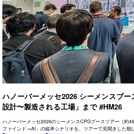
ハノーバーメッセ2026 シーメンスブ
設計〜製造される工場」まで #HM26
ハノーバーメッセ2026のシーメンスCPGブースツアー（約
ファインド→AI」の縦串シナリオを、ツアーで見聞きした順