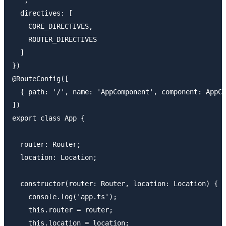
  directives: [

    CORE_DIRECTIVES,

    ROUTER_DIRECTIVES

  ]

})

@RouteConfig([

  { path: '/', name: 'AppComponent', component: AppCo
])

export class App {

  router: Router;

  location: Location;

  constructor(router: Router, location: Location) {

    console.log('app.ts');

    this.router = router;

    this.location = location;
