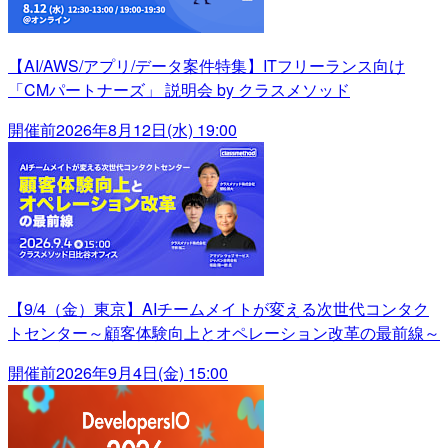
【AI/AWS/アプリ/データ案件特集】ITフリーランス向け
「CMパートナーズ」 説明会 by クラスメソッド
開催前
2026年8月12日(水) 19:00
【9/4（金）東京】AIチームメイトが変える次世代コンタク
トセンター～顧客体験向上とオペレーション改革の最前線～
開催前
2026年9月4日(金) 15:00