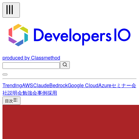
produced by Classmethod
Trending
AWS
Claude
Bedrock
Google Cloud
Azure
セミナー
会
社説明会
勉強会
事例
採用
目次