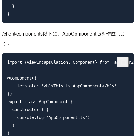
  }

/client/components以下に、AppComponent.tsを作成しま
す。
import {ViewEncapsulation, Component} from 'angular2/
@Component({

    template: '<h1>This is AppComponent</h1>'

})

export class AppComponent {

  constructor() {

    console.log('AppComponent.ts')

  }
