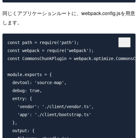
同じくアプリケーションルートに、webpack.config.jsを用意
します。
const path = require('path');

const webpack = require('webpack');

const CommonsChunkPlugin = webpack.optimize.CommonsCh
module.exports = {

  devtool: 'source-map',

  debug: true,

  entry: {

    'vendor': './client/vendor.ts',

    'app': './client/bootstrap.ts'

  },

  output: {
