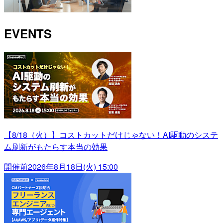
EVENTS
【8/18（火）】コストカットだけじゃない！AI駆動のシステ
ム刷新がもたらす本当の効果
開催前
2026年8月18日(火) 15:00