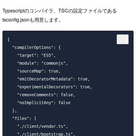
Typescriptのコンパイラ、TSCの設定ファイルである
tsconfig.jsonも用意します。
{

  "compilerOptions": {

    "target": "ES5",

    "module": "commonjs",

    "sourceMap": true,

    "emitDecoratorMetadata": true,

    "experimentalDecorators": true,

    "removeComments": false,

    "noImplicitAny": false

  },

  "files": [

    "./client/vendor.ts",

    "./client/bootstrap.ts",
