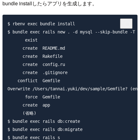
bundle installしたらアプリを生成します。
$ rbenv exec bundle install

$ bundle exec rails new . -d mysql --skip-bundle -T

       exist

      create  README.md

      create  Rakefile

      create  config.ru

      create  .gitignore

    conflict  Gemfile

Overwrite /Users/tannai.yuki/dev/sample/Gemfile? (ent
       force  Gemfile

      create  app

      (省略)

$ bundle exec rails db:create

$ bundle exec rails db:migrate

$ bundle exec rails s
