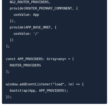
  NG2_ROUTER_PROVIDERS,

  provide(ROUTER_PRIMARY_COMPONENT, {

    useValue: App

  }),

  provide(APP_BASE_HREF, {

    useValue: '/'

  })

];

const APP_PROVIDERS: Array<any> = [

  ROUTER_PROVIDERS

];

window.addEventListener("load", (e) => {

  bootstrap(App, APP_PROVIDERS);
