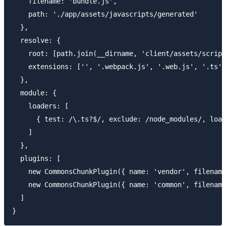
    filename: 'bundle.js',

    path: './app/assets/javascripts/generated'

  },

  resolve: {

    root: [path.join(__dirname, 'client/assets/script
    extensions: ['', '.webpack.js', '.web.js', '.ts',
  },

  module: {

    loaders: [

      { test: /\.ts?$/, exclude: /node_modules/, load
    ]

  },

  plugins: [

    new CommonsChunkPlugin({ name: 'vendor', filename
    new CommonsChunkPlugin({ name: 'common', filename
  ]
