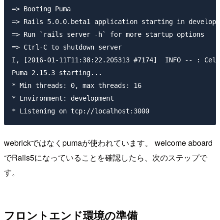
=> Booting Puma

=> Rails 5.0.0.beta1 application starting in developm
=> Run `rails server -h` for more startup options

=> Ctrl-C to shutdown server

I, [2016-01-11T11:38:22.205313 #7174]  INFO -- : Cell
Puma 2.15.3 starting...

* Min threads: 0, max threads: 16

* Environment: development

webrickではなくpumaが使われています。 welcome aboard
でRails5になっていることを確認したら、次のステップで
す。
フロントエンド環境の準備