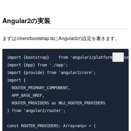
Angular2の実装
まずは/client/bootstrap.tsにAngular2の設定を書きます。
import {bootstrap}    from 'angular2/platform/browser
import {App} from './app';

import {provide} from 'angular2/core';

import {

  ROUTER_PRIMARY_COMPONENT,

  APP_BASE_HREF,

  ROUTER_PROVIDERS as NG2_ROUTER_PROVIDERS

} from 'angular2/router';

const ROUTER_PROVIDERS: Array<any> = [
