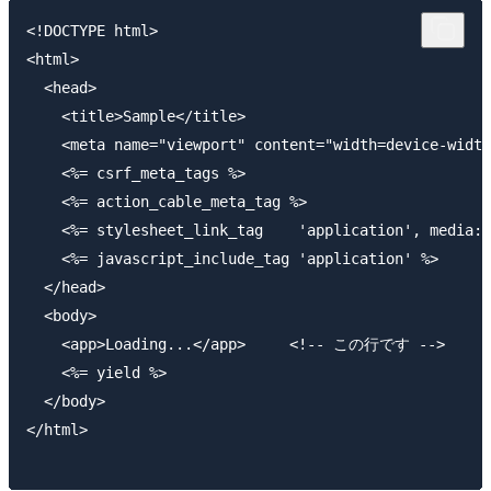
<!DOCTYPE html>

<html>

  <head>

    <title>Sample</title>

    <meta name="viewport" content="width=device-width
    <%= csrf_meta_tags %>

    <%= action_cable_meta_tag %>

    <%= stylesheet_link_tag    'application', media: 
    <%= javascript_include_tag 'application' %>

  </head>

  <body>

    <app>Loading...</app>     <!-- この行です -->

    <%= yield %>

  </body>

</html>
