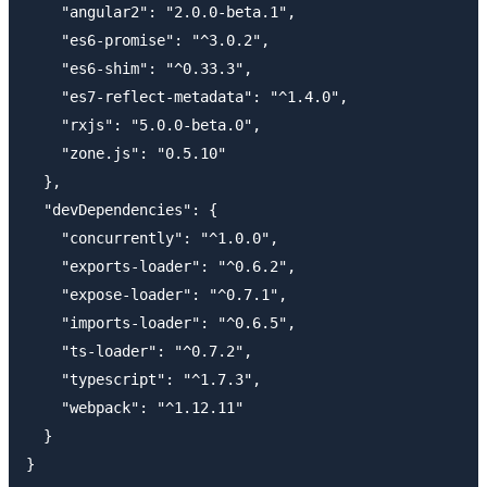
    "angular2": "2.0.0-beta.1",

    "es6-promise": "^3.0.2",

    "es6-shim": "^0.33.3",

    "es7-reflect-metadata": "^1.4.0",

    "rxjs": "5.0.0-beta.0",

    "zone.js": "0.5.10"

  },

  "devDependencies": {

    "concurrently": "^1.0.0",

    "exports-loader": "^0.6.2",

    "expose-loader": "^0.7.1",

    "imports-loader": "^0.6.5",

    "ts-loader": "^0.7.2",

    "typescript": "^1.7.3",

    "webpack": "^1.12.11"

  }
