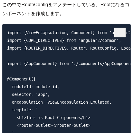
この中でRouteConfigをアノテートしている、Rootになるコ
ンポーネントを作成します。
import {ViewEncapsulation, Component} from 'angular2/
import {CORE_DIRECTIVES} from 'angular2/common';

import {ROUTER_DIRECTIVES, Router, RouteConfig, Locat
import {AppComponent} from './components/AppComponent
@Component({

  moduleId: module.id,

  selector: 'app',

  encapsulation: ViewEncapsulation.Emulated,

  template: `

    <h1>This is Root Component</h1>

    <router-outlet></router-outlet>

  `,
