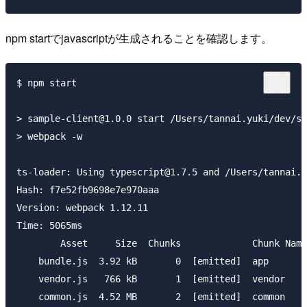
npm startでjavascriptが生成されることを確認します。
$ npm start

> sample-client@1.0.0 start /Users/tannai.yuki/dev/sa
> webpack -w

ts-loader: Using typescript@1.7.5 and /Users/tannai.y
Hash: f7e52fb9698e7e970aaa

Version: webpack 1.12.11

Time: 5065ms

        Asset     Size  Chunks             Chunk Name
    bundle.js  3.92 kB       0  [emitted]  app

    vendor.js   766 kB       1  [emitted]  vendor

    common.js  4.52 MB       2  [emitted]  common
