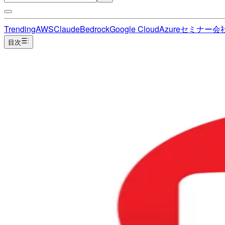
Trending
AWS
Claude
Bedrock
Google Cloud
Azure
セミナー
会
目次