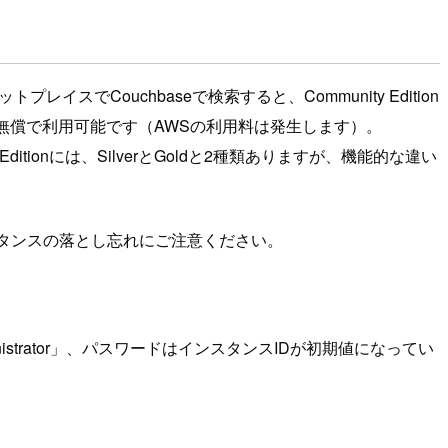
でCouchbaseで検索すると、Community Edition
 Editionは無償で利用可能です（AWSの利用料は発生します）。
e Editionには、SilverとGoldと2種類ありますが、機能的な違い
インスタンスの落とし忘れにご注意ください。
nistrator」、パスワードはインスタンスIDが初期値になってい