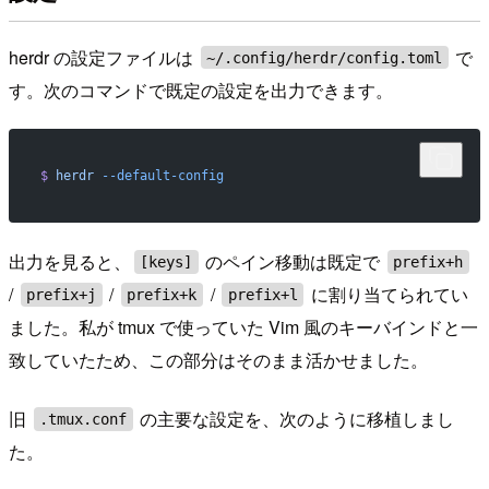
herdr の設定ファイルは
で
~/.config/herdr/config.toml
す。次のコマンドで既定の設定を出力できます。
$
 herdr
 --default-config
出力を見ると、
のペイン移動は既定で
[keys]
prefix+h
/
/
/
に割り当てられてい
prefix+j
prefix+k
prefix+l
ました。私が tmux で使っていた Vim 風のキーバインドと一
致していたため、この部分はそのまま活かせました。
旧
の主要な設定を、次のように移植しまし
.tmux.conf
た。