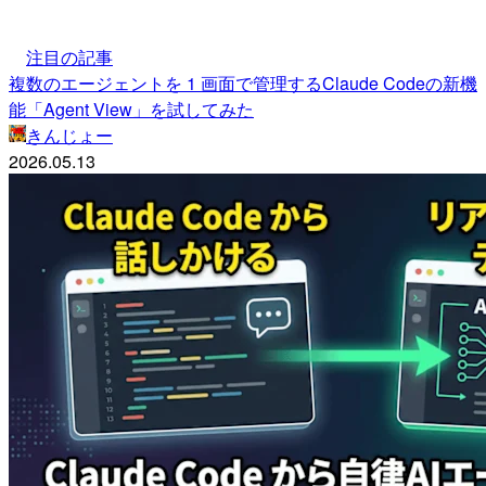
注目の記事
複数のエージェントを 1 画面で管理するClaude Codeの新機
能「Agent View」を試してみた
きんじょー
2026.05.13