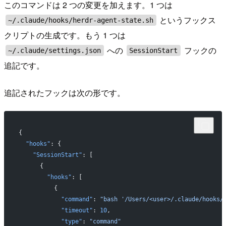
このコマンドは 2 つの変更を加えます。1 つは
というフックス
~/.claude/hooks/herdr-agent-state.sh
クリプトの生成です。もう 1 つは
への
フックの
~/.claude/settings.json
SessionStart
追記です。
追記されたフックは次の形です。
{
  "hooks"
: {
    "SessionStart"
: [
      {
        "hooks"
: [
          {
            "command"
: 
"bash '/Users/<user>/.claude/hooks/
            "timeout"
: 
10
,
            "type"
: 
"command"