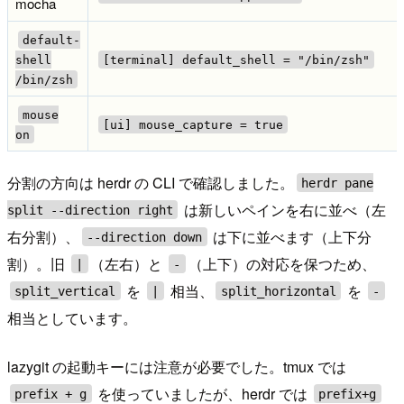
mocha
default-
shell
[terminal] default_shell = "/bin/zsh"
/bin/zsh
mouse
[ui] mouse_capture = true
on
分割の方向は herdr の CLI で確認しました。
herdr pane
は新しいペインを右に並べ（左
split --direction right
右分割）、
は下に並べます（上下分
--direction down
割）。旧
（左右）と
（上下）の対応を保つため、
|
-
を
相当、
を
split_vertical
|
split_horizontal
-
相当としています。
lazygit の起動キーには注意が必要でした。tmux では
を使っていましたが、herdr では
prefix + g
prefix+g