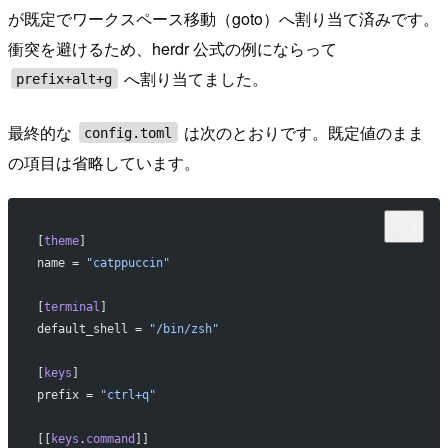
が既定でワークスペース移動（goto）へ割り当て済みです。
衝突を避けるため、herdr 公式の例にならって
へ割り当てました。
prefix+alt+g
最終的な
は次のとおりです。既定値のまま
config.toml
の項目は省略しています。
[
theme
]
name = 
"catppuccin"
[
terminal
]
default_shell = 
"/bin/zsh"
[
keys
]
prefix = 
"ctrl+q"
[[
keys
.
command
]]