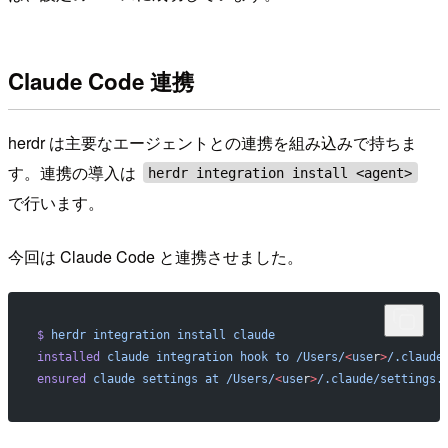
Claude Code 連携
herdr は主要なエージェントとの連携を組み込みで持ちま
す。連携の導入は
herdr integration install <agent>
で行います。
今回は Claude Code と連携させました。
$
 herdr
 integration
 install
 claude
installed
 claude
 integration
 hook
 to
 /Users/
<
use
r
>
/.claude
ensured
 claude
 settings
 at
 /Users/
<
use
r
>
/.claude/settings.