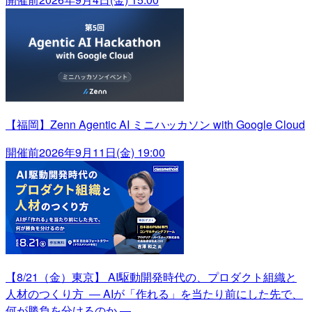
【福岡】Zenn Agentic AI ミニハッカソン with Google Cloud
開催前
2026年9月11日(金) 19:00
【8/21（金）東京】 AI駆動開発時代の、プロダクト組織と
人材のつくり方 ― AIが「作れる」を当たり前にした先で、
何が勝負を分けるのか ―