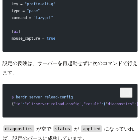
key = 
"prefix+alt+g"
type = 
"pane"
command = 
"lazygit"
[
ui
]
mouse_capture = 
true
設定の反映は、サーバーを再起動せずに次のコマンドで行え
ます。
$
 herdr
 server
 reload-config
{
"id"
:
"cli:server:reload-config"
,
"result"
:
{
"
diagnostics
":[
が空で
が
になっていれ
diagnostics
status
applied
ば、設定のパースに成功しています。