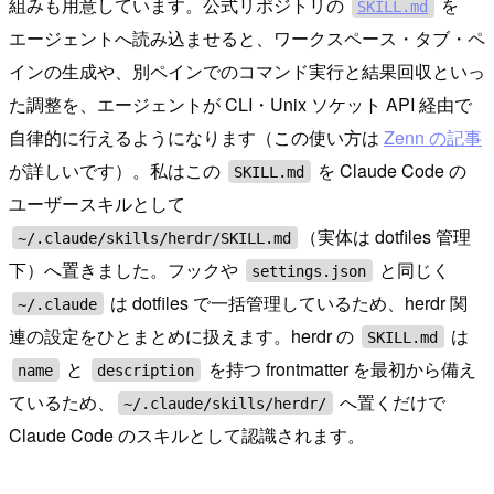
組みも用意しています。公式リポジトリの
を
SKILL.md
エージェントへ読み込ませると、ワークスペース・タブ・ペ
インの生成や、別ペインでのコマンド実行と結果回収といっ
た調整を、エージェントが CLI・Unix ソケット API 経由で
自律的に行えるようになります（この使い方は
Zenn の記事
が詳しいです）。私はこの
を Claude Code の
SKILL.md
ユーザースキルとして
（実体は dotfiles 管理
~/.claude/skills/herdr/SKILL.md
下）へ置きました。フックや
と同じく
settings.json
は dotfiles で一括管理しているため、herdr 関
~/.claude
連の設定をひとまとめに扱えます。herdr の
は
SKILL.md
と
を持つ frontmatter を最初から備え
name
description
ているため、
へ置くだけで
~/.claude/skills/herdr/
Claude Code のスキルとして認識されます。