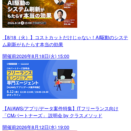
【8/18（火）】コストカットだけじゃない！AI駆動のシステ
ム刷新がもたらす本当の効果
開催前
2026年8月18日(火) 15:00
【AI/AWS/アプリ/データ案件特集】ITフリーランス向け
「CMパートナーズ」 説明会 by クラスメソッド
開催前
2026年8月12日(水) 19:00