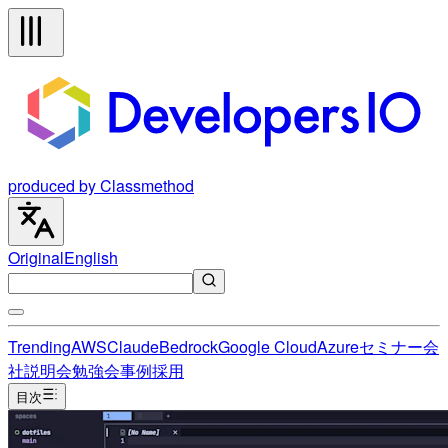
produced by Classmethod
Original
English
Trending
AWS
Claude
Bedrock
Google Cloud
Azure
セミナー
会
社説明会
勉強会
事例
採用
目次