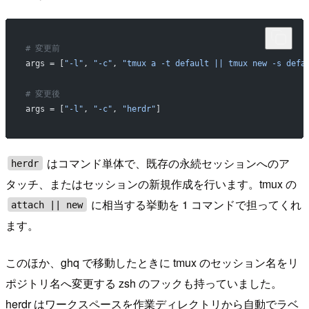
# 変更前
args = [
"-l"
, 
"-c"
, 
"tmux a -t default || tmux new -s defa
# 変更後
args = [
"-l"
, 
"-c"
, 
"herdr"
]
はコマンド単体で、既存の永続セッションへのア
herdr
タッチ、またはセッションの新規作成を行います。tmux の
に相当する挙動を 1 コマンドで担ってくれ
attach || new
ます。
このほか、ghq で移動したときに tmux のセッション名をリ
ポジトリ名へ変更する zsh のフックも持っていました。
herdr はワークスペースを作業ディレクトリから自動でラベ