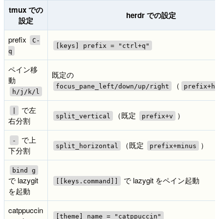
tmux での
herdr での設定
設定
prefix
C-
[keys] prefix = "ctrl+q"
q
ペイン移
既定の
動
（
focus_pane_left/down/up/right
prefix+h
h/j/k/l
で左
|
（既定
）
split_vertical
prefix+v
右分割
で上
-
（既定
）
split_horizontal
prefix+minus
下分割
bind g
で lazygit
で lazygit をペイン起動
[[keys.command]]
を起動
catppuccin
[theme] name = "catppuccin"