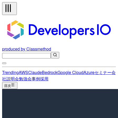
produced by Classmethod
Trending
AWS
Claude
Bedrock
Google Cloud
Azure
セミナー
会
社説明会
勉強会
事例
採用
目次