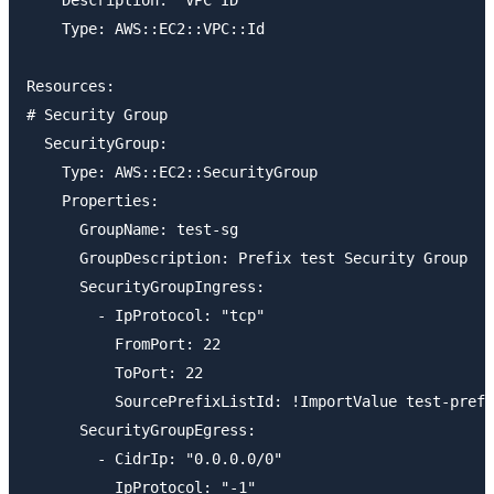
    Type: AWS::EC2::VPC::Id

Resources:

# Security Group

  SecurityGroup:

    Type: AWS::EC2::SecurityGroup

    Properties:

      GroupName: test-sg

      GroupDescription: Prefix test Security Group

      SecurityGroupIngress:

        - IpProtocol: "tcp"

          FromPort: 22

          ToPort: 22

          SourcePrefixListId: !ImportValue test-prefi
      SecurityGroupEgress:

        - CidrIp: "0.0.0.0/0"

          IpProtocol: "-1"
