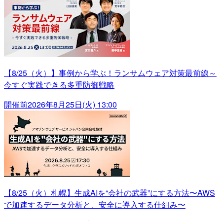
【8/25（火）】事例から学ぶ！ランサムウェア対策最前線～
今すぐ実践できる多重防御戦略
開催前
2026年8月25日(火) 13:00
【8/25（火）札幌】生成AIを“会社の武器”にする方法〜AWS
で加速するデータ分析と、安全に導入する仕組み〜