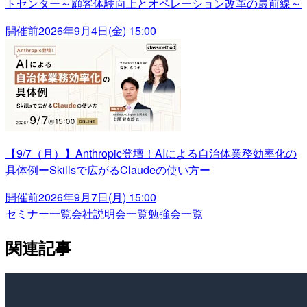
トセンター～顧客体験向上とオペレーション改革の最前線～
開催前
2026年9月4日(金) 15:00
【9/7（月）】Anthropic登壇！AIによる自治体業務効率化の
具体例ーSkillsで広がるClaudeの使い方ー
開催前
2026年9月7日(月) 15:00
セミナー一覧
会社説明会一覧
勉強会一覧
関連記事