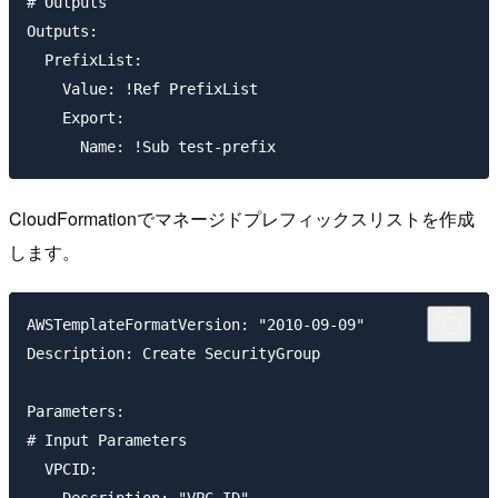
# Outputs

Outputs:

  PrefixList:

    Value: !Ref PrefixList

    Export:

CloudFormationでマネージドプレフィックスリストを作成
します。
AWSTemplateFormatVersion: "2010-09-09"

Description: Create SecurityGroup

Parameters:

# Input Parameters

  VPCID:

    Description: "VPC ID"
