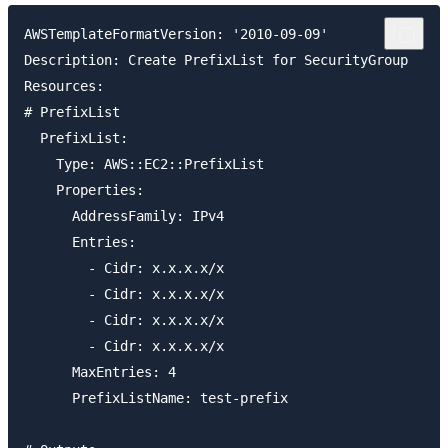
AWSTemplateFormatVersion: '2010-09-09'

Description: Create PrefixList for SecurityGroup

Resources:

# PrefixList

  PrefixList:

    Type: AWS::EC2::PrefixList

    Properties: 

      AddressFamily: IPv4

      Entries: 

        - Cidr: x.x.x.x/x

        - Cidr: x.x.x.x/x

        - Cidr: x.x.x.x/x

        - Cidr: x.x.x.x/x

      MaxEntries: 4

      PrefixListName: test-prefix
