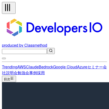
produced by Classmethod
Trending
AWS
Claude
Bedrock
Google Cloud
Azure
セミナー
会
社説明会
勉強会
事例
採用
目次