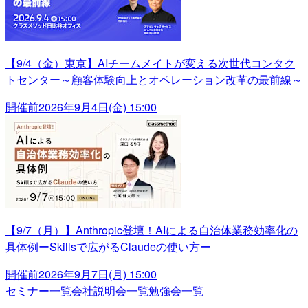
【9/4（金）東京】AIチームメイトが変える次世代コンタク
トセンター～顧客体験向上とオペレーション改革の最前線～
開催前
2026年9月4日(金) 15:00
【9/7（月）】Anthropic登壇！AIによる自治体業務効率化の
具体例ーSkillsで広がるClaudeの使い方ー
開催前
2026年9月7日(月) 15:00
セミナー一覧
会社説明会一覧
勉強会一覧