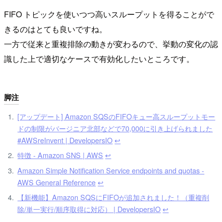
FIFO トピックを使いつつ高いスループットを得ることがで
きるのはとても良いですね。
一方で従来と重複排除の動きが変わるので、挙動の変化の認
識した上で適切なケースで有効化したいところです。
脚注
[アップデート] Amazon SQSのFIFOキュー高スループットモー
ドの制限がバージニア北部などで70,000に引き上げられました
#AWSreInvent | DevelopersIO
↩︎
特徴 - Amazon SNS | AWS
↩︎
Amazon Simple Notification Service endpoints and quotas -
AWS General Reference
↩︎
【新機能】Amazon SQSにFIFOが追加されました！（重複削
除/単一実行/順序取得に対応） | DevelopersIO
↩︎