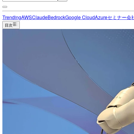
Trending
AWS
Claude
Bedrock
Google Cloud
Azure
セミナー
会
目次