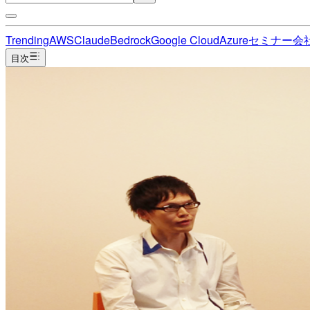
Trending
AWS
Claude
Bedrock
Google Cloud
Azure
セミナー
会
目次