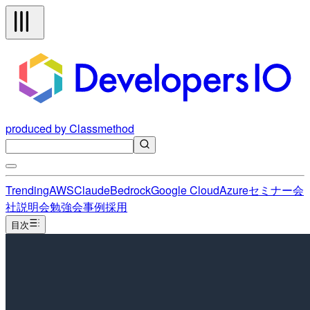
produced by Classmethod
Trending
AWS
Claude
Bedrock
Google Cloud
Azure
セミナー
会
社説明会
勉強会
事例
採用
目次